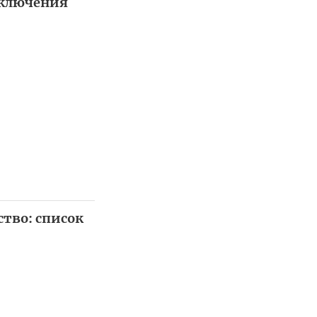
тключения
ство: список