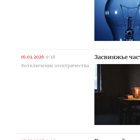
Засвияжье част
16.03.2026
9:38
#отключение электричества