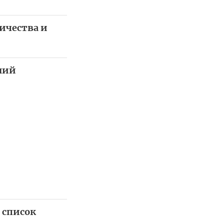
ичества и
ний
 список