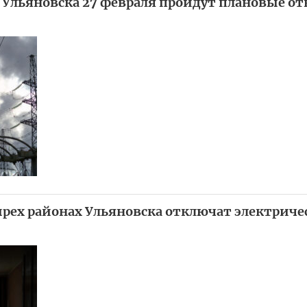
х Ульяновска 27 февраля пройдут плановые о
ырех районах Ульяновска отключат электриче