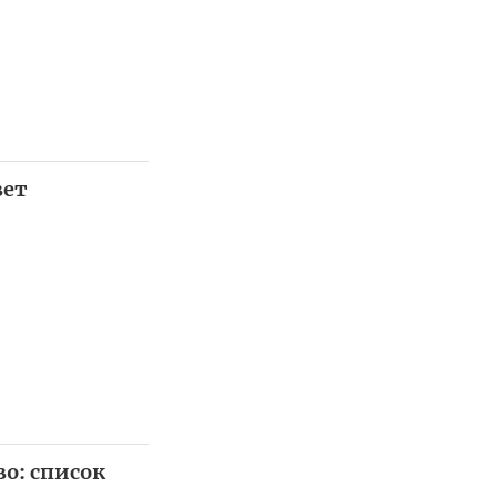
вет
о: список