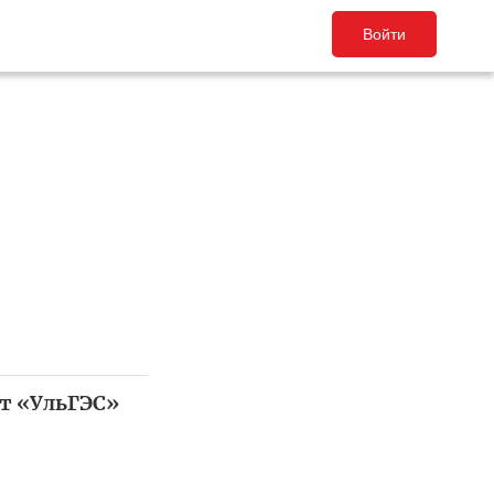
Войти
т «УльГЭС»