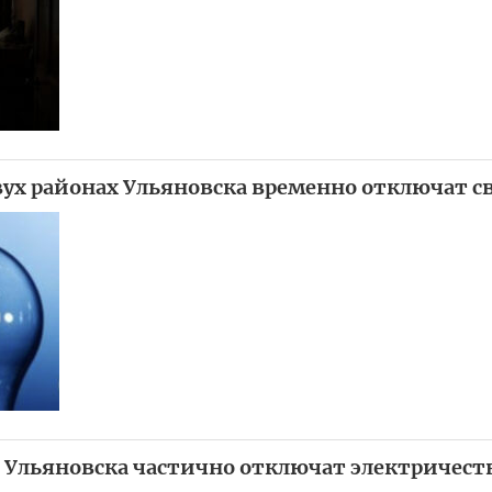
двух районах Ульяновска временно отключат с
х Ульяновска частично отключат электричеств