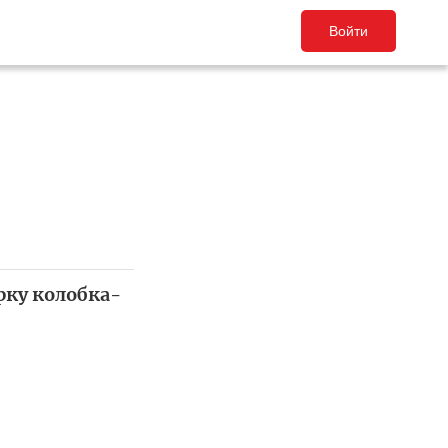
Войти
рку колобка-