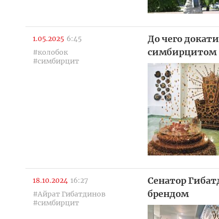
До чего докати
1.05.2025
6:45
симбирцитом
#колобок
#симбирцит
Сенатор Гиба
18.10.2024
16:27
брендом
#Айрат Гибатдинов
#симбирцит