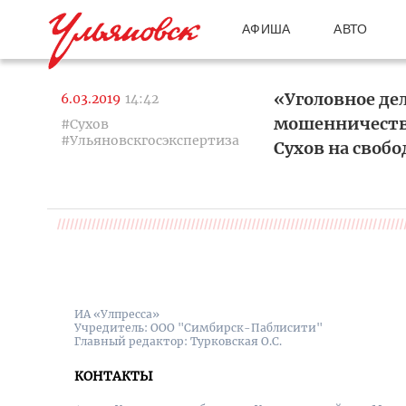
АФИША
АВТО
«Уголовное де
6.03.2019
14:42
мошенничестве
#Сухов
#Ульяновскгосэкспертиза
Сухов на свобо
ИА «Улпресса»
Учредитель: ООО "Симбирск-Паблисити"
Главный редактор: Турковская О.С.
КОНТАКТЫ