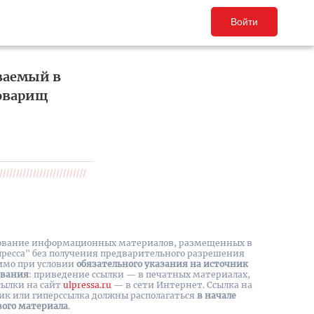
Войти
ваемый в
товарищ
вание информационных материалов, размещенных в
пресса" без получения предварительного разрешения
имо при условии
обязательного указания на источник
ования
: приведение ссылки — в печатных материалах,
сылки на cайт
ulpressa.ru
— в сети Интернет. Ссылка на
ик или гиперссылка должны располагаться
в начале
вого материала
.