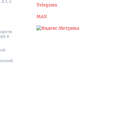
д.2, 4
Telegram
MAX
апреля
ору в
018
ческой