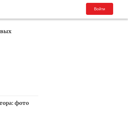
Войти
ивых
тора: фото