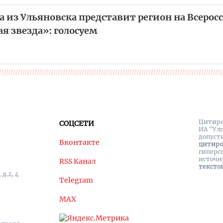
а из Ульяновска представит регион на Всеро
я звезда»: голосуем
Цитиро
СОЦСЕТИ
ИА "Ул
допуст
Вконтакте
цитир
гиперс
источн
RSS Канал
тексто
д.2, 4
Telegram
MAX