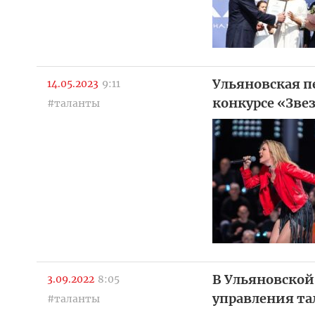
Ульяновская п
14.05.2023
9:11
конкурсе «Звез
#таланты
В Ульяновской
3.09.2022
8:05
управления та
#таланты