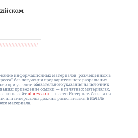
ссийском
вание информационных материалов, размещенных в
пресса" без получения предварительного разрешения
имо при условии
обязательного указания на источник
ования
: приведение ссылки — в печатных материалах,
сылки на cайт
ulpressa.ru
— в сети Интернет. Ссылка на
ик или гиперссылка должны располагаться
в начале
вого материала
.