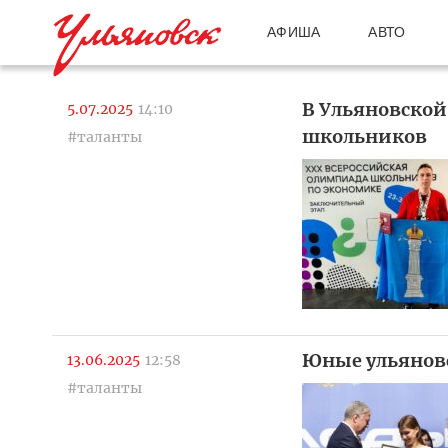
АФИША
АВТО
В Ульяновской
5.07.2025
14:10
школьников
#таланты
Юные ульяновс
13.06.2025
12:58
#таланты