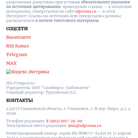
разрешения допустимо при условии
обязательного указания
на источник цитирования
: приведение ссылки — в печатных
материалах, гиперссылки на cайт
ulpressa.ru
— в сети
Интернет. Ссылка на источник или гиперссылка должны
располагаться
в начале текстового материала
.
СОЦСЕТИ
Вконтакте
RSS Канал
Telegram
MAX
ИА «Улпресса»
Учредитель: ООО "Симбирск-Паблисити"
Главный редактор: Турковская О.С.
КОНТАКТЫ
432071 Ульяновская область, г. Ульяновск, 1-й пер. Мира, д.2, 4
этаж
Телефон редакции:
8 (902) 007-79-00
Электронная почта редакции:
yma@ulpressa.ru
Регистрационный номер: серия ИА №ФС77-84971 от 17 апреля
2023 г, зарегистрировано Федеральной службой по надзору в