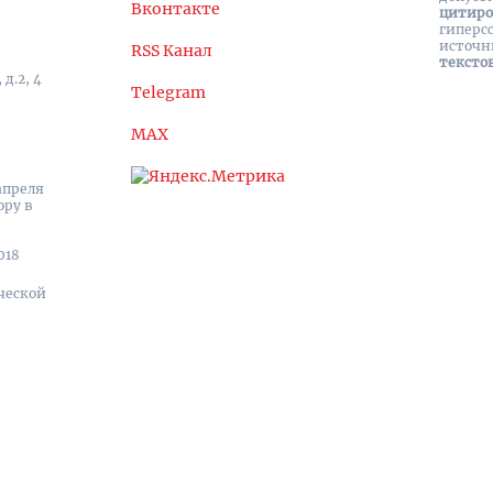
Вконтакте
цитир
гиперс
источн
RSS Канал
тексто
д.2, 4
Telegram
MAX
апреля
ору в
018
ческой