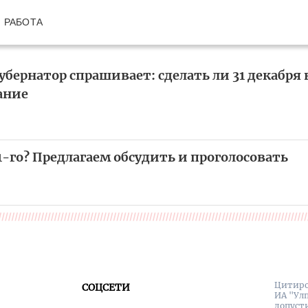
РАБОТА
убернатор спрашивает: сделать ли 31 декабр
ание
-го? Предлагаем обсудить и проголосовать
Цитиро
СОЦСЕТИ
ИА "Ул
допуст