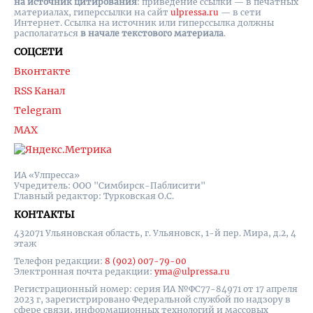
на источник цитирования
: приведение ссылки — в печатных
материалах, гиперссылки на cайт
ulpressa.ru
— в сети
Интернет. Ссылка на источник или гиперссылка должны
располагаться
в начале текстового материала
.
СОЦСЕТИ
Вконтакте
RSS Канал
Telegram
MAX
ИА «Улпресса»
Учредитель: ООО "Симбирск-Паблисити"
Главный редактор: Турковская О.С.
КОНТАКТЫ
432071 Ульяновская область, г. Ульяновск, 1-й пер. Мира, д.2, 4
этаж
Телефон редакции:
8 (902) 007-79-00
Электронная почта редакции:
yma@ulpressa.ru
Регистрационный номер: серия ИА №ФС77-84971 от 17 апреля
2023 г, зарегистрировано Федеральной службой по надзору в
сфере связи, информационных технологий и массовых