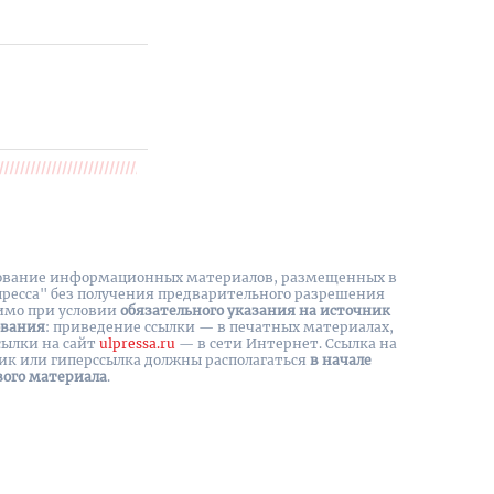
вание информационных материалов, размещенных в
пресса" без получения предварительного разрешения
имо при условии
обязательного указания на источник
ования
: приведение ссылки — в печатных материалах,
сылки на cайт
ulpressa.ru
— в сети Интернет. Ссылка на
ик или гиперссылка должны располагаться
в начале
вого материала
.