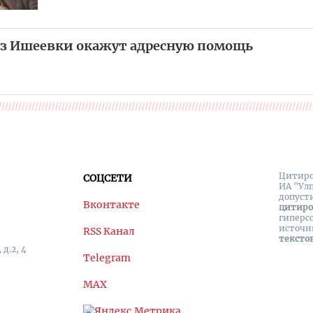
из Ишеевки окажут адресную помощь
Цитиро
СОЦСЕТИ
ИА "Ул
допуст
Вконтакте
цитир
гиперс
источн
RSS Канал
тексто
д.2, 4
Telegram
MAX