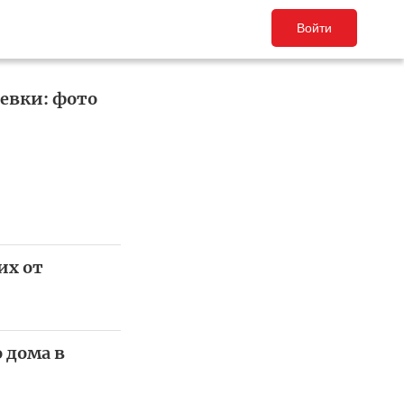
Войти
евки: фото
их от
 дома в
й