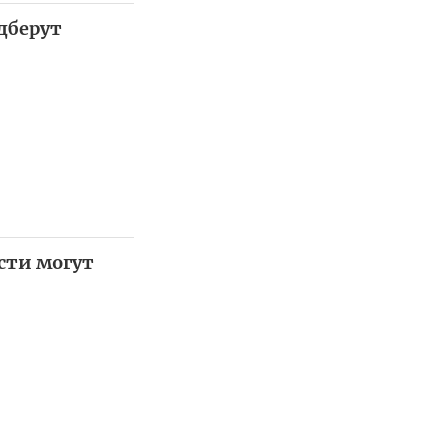
дберут
сти могут