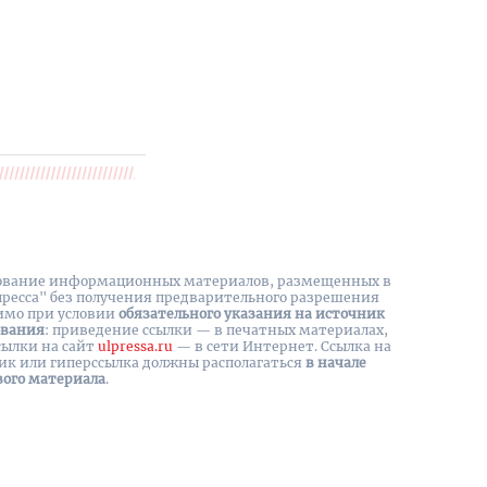
вание информационных материалов, размещенных в
пресса" без получения предварительного разрешения
имо при условии
обязательного указания на источник
ования
: приведение ссылки — в печатных материалах,
сылки на cайт
ulpressa.ru
— в сети Интернет. Ссылка на
ик или гиперссылка должны располагаться
в начале
вого материала
.