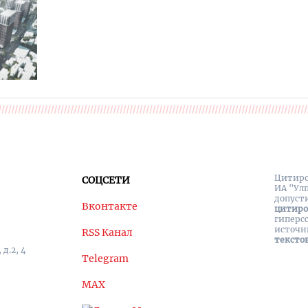
Цитиро
СОЦСЕТИ
ИА "Ул
допуст
Вконтакте
цитир
гиперс
источн
RSS Канал
тексто
д.2, 4
Telegram
MAX