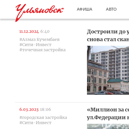
АФИША
АВТО
Достроили до 
11.12.2024
6:40
снова стал ск
#Алмаз Кучембаев
#Сити-Инвест
#точечная застройка
«Миллион за 
6.03.2023
18:06
ул.Федерации 
#городская застройка
#Сити-Инвест