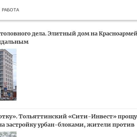
РАБОТА
уголовного дела. Элитный дом на Красноармей
андальным
сотку». Тольяттинский «Сити-Инвест» прощ
на застройку урбан-блоками, жители против