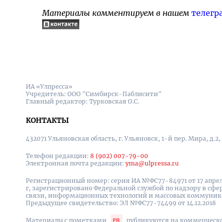
Материалы комментируем в нашем
телегр
ИА «Улпресса»
Учредитель: ООО "Симбирск-Паблисити"
Главный редактор: Турковская О.С.
КОНТАКТЫ
432071 Ульяновская область, г. Ульяновск, 1-й пер. Мира, д.2,
Телефон редакции:
8 (902) 007-79-00
Электронная почта редакции:
yma@ulpressa.ru
Регистрационный номер: серия ИА №ФС77-84971 от 17 апрел
г, зарегистрировано Федеральной службой по надзору в сфе
связи, информационных технологий и массовых коммуни
Предыдущее свидетельство: ЭЛ №ФС77-74499 от 14.12.2018
Материалы с пометками
публикуются на коммерческ