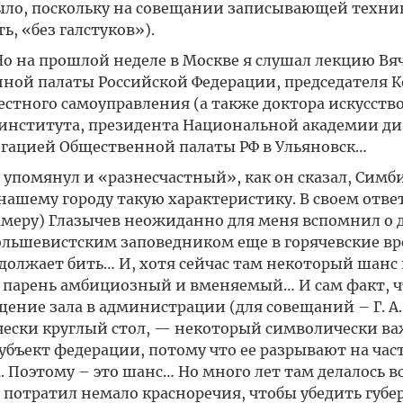
ло, поскольку на совещании записывающей техни
ь, «без галстуков»).
Но на прошлой неделе в Москве я слушал лекцию Вя
нной палаты Российской Федерации, председателя 
естного самоуправления (а также доктора искусств
института, президента Национальной академии диз
легацией Общественной палаты РФ в Ульяновск…
 упомянул и «разнесчастный», как он сказал, Симб
 нашему городу такую характеристику. В своем отве
амеру) Глазычев неожиданно для меня вспомнил о 
большевистским заповедником еще в горячевские вр
родолжает бить… И, хотя сейчас там некоторый шанс
м парень амбициозный и вменяемый… И сам факт, ч
щение зала в администрации (для совещаний – Г. А.
ически круглый стол, — некоторый символически ва
субъект федерации, потому что ее разрывают на час
 Поэтому – это шанс… Но много лет там делалось в
м, потратил немало красноречия, чтобы убедить губе