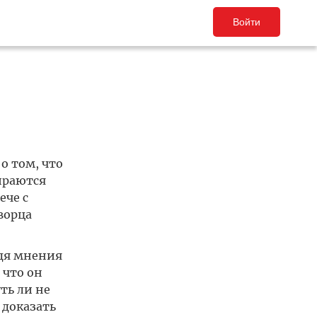
Войти
о том, что
ираются
ече с
ворца
едя мнения
 что он
ть ли не
 доказать