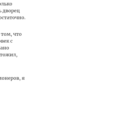
олько
ь дворец
остаточно.
 том, что
век с
лано
ытожил,
ионеров, я