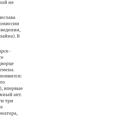
кой не
чеслава
Комиссии
оведения,
айна). В
ирск-
те
дворце
емена.
 появился:
то
), впервые
жный акт.
ти три
се
рнатора,