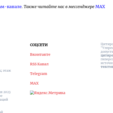
ам-канале
. Также читайте нас в мессенджере
MAX
Цитиро
СОЦСЕТИ
"Улпре
допуст
Вконтакте
цитир
гиперс
источн
RSS Канал
тексто
 4 этаж
Telegram
MAX
я 2023
ре
каций
ой