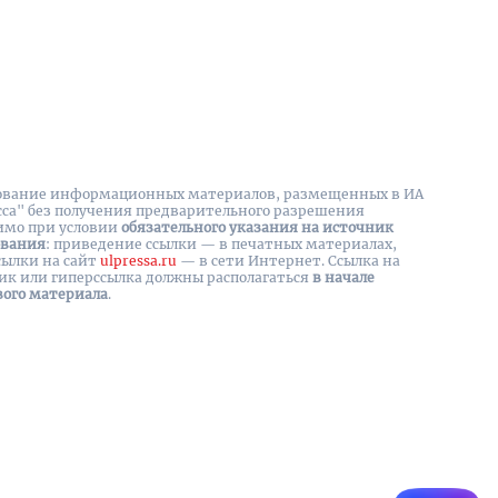
вание информационных материалов, размещенных в ИА
сса" без получения предварительного разрешения
имо при условии
обязательного указания на источник
ования
: приведение ссылки — в печатных материалах,
сылки на cайт
ulpressa.ru
— в сети Интернет. Ссылка на
ик или гиперссылка должны располагаться
в начале
вого материала
.