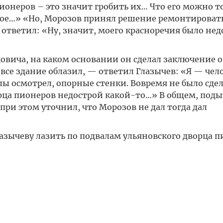
ионеров – это значит гробить их… Что его можно т
угое…» «Но, Морозов принял решение ремонтироват
 ответил: «Ну, значит, моего красноречия было нед
овича, на каком основании он сделал заключение о
 все здание облазил, — ответил Глазычев: «Я — чело
ы осмотрел, опорные стенки. Вовремя не было сде
орца пионеров недострой какой-то…» В общем, под
при этом уточнил, что Морозов не дал тогда дал
азычеву лазить по подвалам ульяновского дворца п