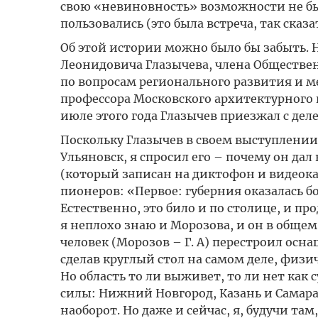
свою «невиновность» возможности не бы
пользовались (это была встреча, так сказат
Об этой истории можно было бы забыть. 
Леонидовича Глазычева, члена Обществе
по вопросам регионального развития и м
профессора Московского архитектурного 
июле этого года Глазычев приезжал с де
Поскольку Глазычев в своем выступлении
Ульяновск, я спросил его – почему он дал
(который записан на диктофон и видеок
пионеров: «Первое: губерния оказалась 
Естественно, это било и по столице, и п
я неплохо знаю и Морозова, и он в обще
человек (Морозов – Г. А) перестроил осна
сделав круглый стол на самом деле, физ
Но область то ли выживет, то ли нет как 
силы: Нижний Новгород, Казань и Самара.
наоборот. Но даже и сейчас, я, будучи та