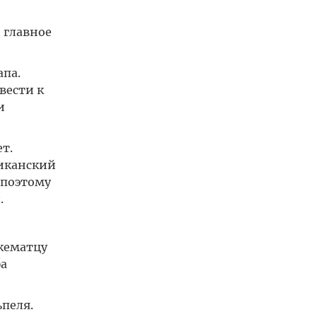
 главное
апа.
вести к
и
т.
риканский
 поэтому
.
кематцу
ба
пеля.