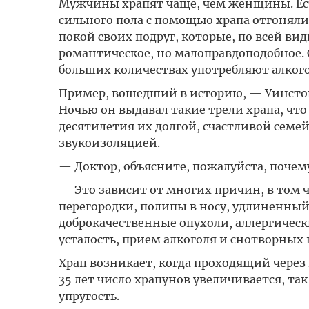
Мужчины храпят чаще, чем женщины. Ест
сильного пола с помощью храпа отгоняли
покой своих подруг, которые, по всей ви
романтическое, но малоправдоподобное. 
больших количествах употребляют алког
Пример, вошедший в историю, — Уинстон
Ночью он выдавал такие трели храпа, что
десятилетия их долгой, счастливой семе
звукоизоляцией.
— Доктор, объясните, пожалуйста, поче
— Это зависит от многих причин, в том
перегородки, полипы в носу, удлиненны
доброкачественные опухоли, аллергичес
усталость, прием алкоголя и снотворных 
Храп возникает, когда проходящий через 
35 лет число храпунов увеличивается, та
упругость.