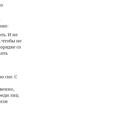
ко
-
ние:
ть. И не
 чтобы не
порядке со
жать
о сне. С
венно,
реди лиц
 или