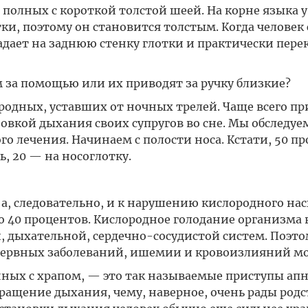
полных с короткой толстой шеей. На корне языка у
и, поэтому он становится толстым. Когда человек 
адает на заднюю стенку глотки и практически пере
 за помощью или их приводят за ручку близкие?
родных, уставших от ночных трелей. Чаще всего пр
вкой дыхания своих супругов во сне. Мы обследуе
о лечения. Начинаем с полости носа. Кстати, 50 п
, 20 — на носоглотку.
а, следовательно, и к нарушению кислородного н
до 40 процентов. Кислородное голодание организма 
й, дыхательной, сердечно-сосудистой систем. Поэто
нервных заболеваний, ишемии и кровоизлияний мо
нных с храпом, — это так называемые приступы апн
ращение дыхания, чему, наверное, очень рады род