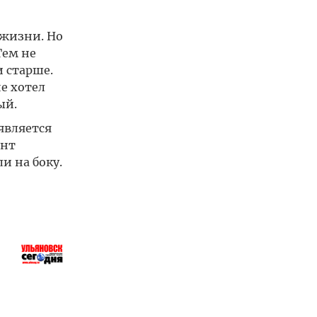
 жизни. Но
Тем не
и старше.
е хотел
ый.
является
ент
и на боку.