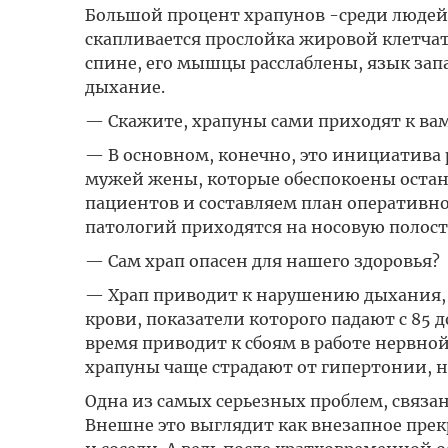
Большой процент храпунов -среди людей 
скапливается прослойка жировой клетчатк
спине, его мышцы расслаблены, язык зап
дыхание.
— Скажите, храпуны сами приходят к вам
— В основном, конечно, это инициатива 
мужей жены, которые обеспокоены остано
пациентов и составляем план оперативног
патологий приходятся на носовую полость
— Сам храп опасен для нашего здоровья?
— Храп приводит к нарушению дыхания, 
крови, показатели которого падают с 85 
время приводит к сбоям в работе нервно
храпуны чаще страдают от гипертонии, 
Одна из самых серьезных проблем, связа
Внешне это выглядит как внезапное прек