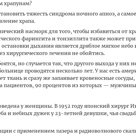
м храпунам?
тановить тяжесть синдрома ночного апноэ, а самое
вление храпа.
ческий насморк для того, чтобы избавиться от хр
ического фарингита и тонзиллита также может при
 остановки дыхания является дряблое мягкое небо 
ез хирургического лечения не обойтись.
тся, но случается так, что другого выхода у них не
ольнице проводятся несколько лет. У нас есть аме
т ткань и сразу же запаивает кровеносные сосуды,
та пациентов, 90 процентов из которых — мужчины
ведена у женщины. В 1952 году японский хирург И
ба и небных дужек у 23-летней девушки, чья свадь
ции с применением лазера и радиоволнового скаль