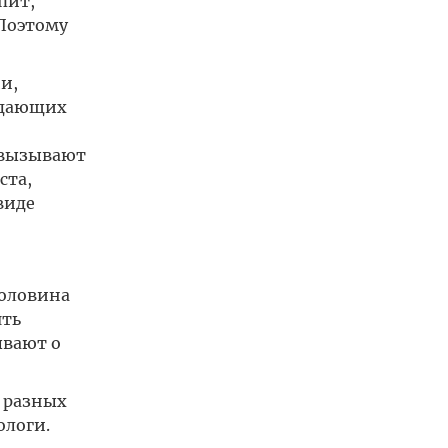
пит,
 Поэтому
и,
адающих
 вызывают
ста,
виде
половина
ять
ывают о
 разных
ологи.