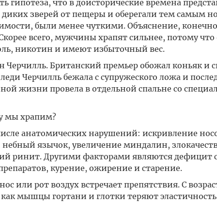
ь гипотеза, что в доисторические времена предст
 диких зверей от пещеры и оберегали тем самым н
димости, были менее чуткими. Объяснение, конечно
Скорее всего, мужчины храпят сильнее, потому что 
оль, никотин и имеют избыточный вес.
 Черчилль. Британский премьер обожал коньяк и с
 леди Черчилль бежала с супружеского ложа и после
йной жизни провела в отдельной спальне со специа
му мы храпим?
 числе анатомических нарушений: искривление нос
й небный язычок, увеличение миндалин, злокачест
кий ринит. Другими факторами являются дефицит с
препаратов, курение, ожирение и старение.
нос или рот воздух встречает препятствия. С возра
к как мышцы гортани и глотки теряют эластичность