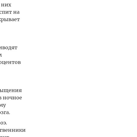
 них
спит на
крывает
иводят
м
роцентов
асыщения
в ночное
му
зга.
оэ.
ственники