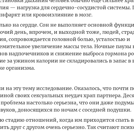
остановки дыхания человек обычно еще сильнее хра
илия — нагрузка для сердечно-сосудистой системы.
инфаркт или кровоизлияние в мозг.
лько на сердце. Сон не выполняет основной функци
очий день, впрочем, и выходной тоже, людей, стр
я, сопровождается головной болью, усталостью и
ремительное увеличение массы тела. Ночные паузы
в надпочечников и снижение выброса гормона ро
е за ужином калории не складировались в запас в 
ке организма.
 на эту тему исследование. Оказалось, что почти 
ной своих сексуальных неудач храп партнера. Дес
проблема настолько серьезна, что они даже подум
 звуков, доносящихся по ночам с соседней подушки.
ю стадию отношений, когда им приходится спать в
ть друг с другом очень серьезно. Так считают псих