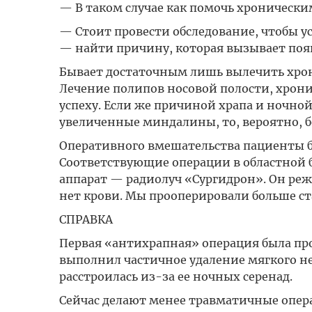
— В таком случае как помочь хронически
— Стоит провести обследование, чтобы ус
— найти причину, которая вызывает поя
Бывает достаточным лишь вылечить хрони
Лечение полипов носовой полости, хрон
успеху. Если же причиной храпа и ночной
увеличенные миндалины, то, вероятно, б
Оперативного вмешательства пациенты боя
Соответствующие операции в областной б
аппарат — радиолуч «Сургидрон». Он реже
нет крови. Мы прооперировали больше с
СПРАВКА
Первая «антихрапная» операция была про
выполнил частичное удаление мягкого не
расстроилась из-за ее ночных серенад.
Сейчас делают менее травматичные опера