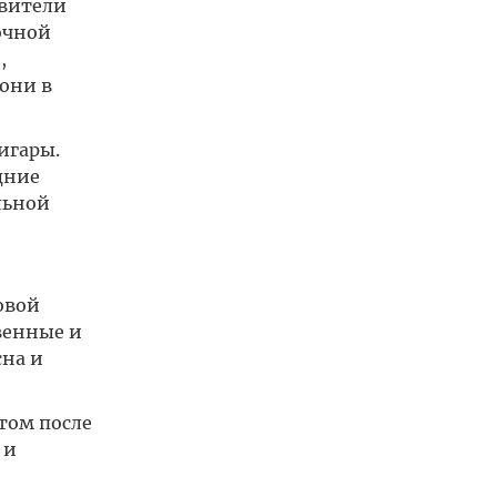
авители
очной
,
они в
игары.
дние
льной
овой
венные и
на и
стом после
 и