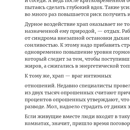
и соседи. А ведь после кратковременной 
пытаясь сделать глубокий вдох. Такие ус
во много раз повышается риск получить 
Дурное воздействие храп оказывает не то
назначенной ему природой, — отдых. Раб
от синдрома внезапной остановки дыхани
сонливостью. К этому надо прибавить ст
одновременно повышение уровня гормоно
который следит за тем, чтобы поступивши
жиров, а сжигались в энергетической топ
К тому же, храп — враг интимных
отношений. Недавно специалисты провели
из двух тысяч опрошенных считают причи
процентов опрошенных утверждают, что 
разводе. Мол, надоело страдать от диких
Если живущие вместе люди входят в таку
комнатах, значит, пришло время поговори