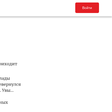
Войти
приходит
улады
евернулся
. Увы…
нных