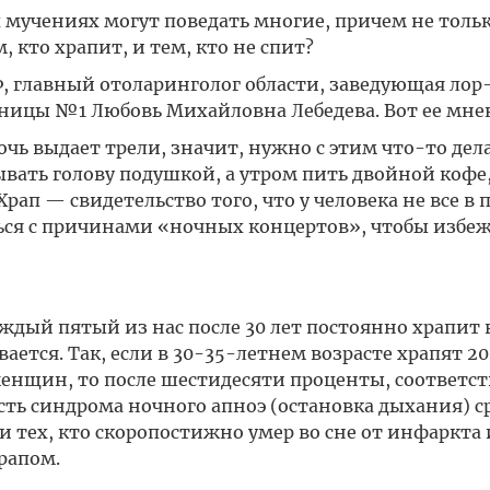
х мучениях могут поведать многие, причем не толь
кто храпит, и тем, кто не спит?
, главный отоларинголог области, заведующая лор
ницы №1 Любовь Михайловна Лебедева. Вот ее мне
ь выдает трели, значит, нужно с этим что-то дела
ывать голову подушкой, а утром пить двойной кофе,
Храп — свидетельство того, что у человека не все в 
ться с причинами «ночных концертов», чтобы избе
ждый пятый из нас после 30 лет постоянно храпит в
ется. Так, если в 30-35-летнем возрасте храпят 20
енщин, то после шестидесяти проценты, соответст
сть синдрома ночного апноэ (остановка дыхания) с
ди тех, кто скоропостижно умер во сне от инфаркта
рапом.