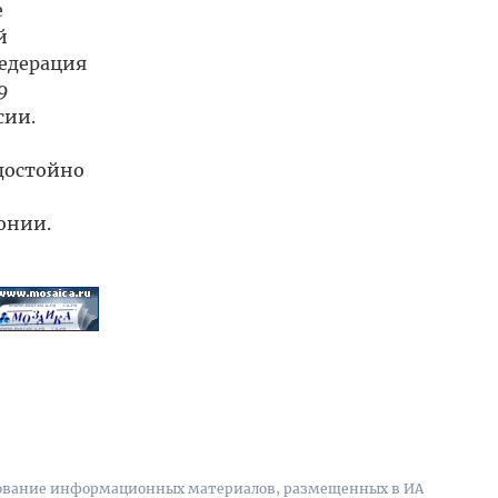
е
й
федерация
9
сии.
достойно
онии.
вание информационных материалов, размещенных в ИА