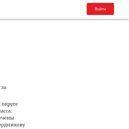
Войти
 за
 округе
асса.
учены
Бердникову