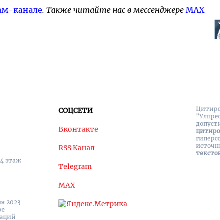
ам-канале
. Также читайте нас в мессенджере
MAX
Цитиро
СОЦСЕТИ
"Улпре
допуст
Вконтакте
цитир
гиперс
источн
RSS Канал
тексто
 4 этаж
Telegram
MAX
я 2023
ре
каций