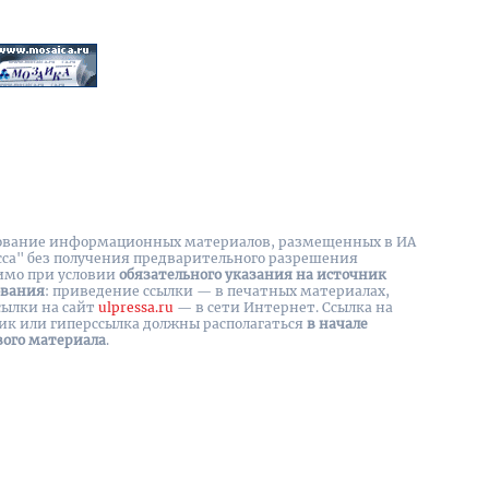
вание информационных материалов, размещенных в ИА
сса" без получения предварительного разрешения
имо при условии
обязательного указания на источник
ования
: приведение ссылки — в печатных материалах,
сылки на cайт
ulpressa.ru
— в сети Интернет. Ссылка на
ик или гиперссылка должны располагаться
в начале
вого материала
.