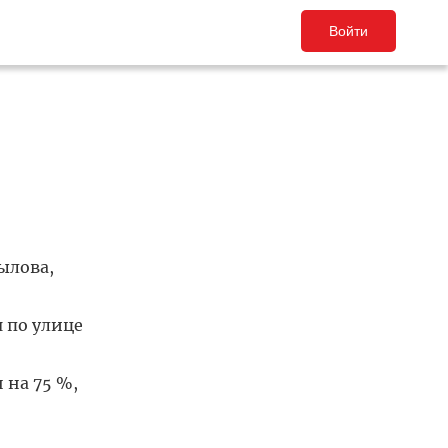
Войти
ылова,
 по улице
 на 75 %,