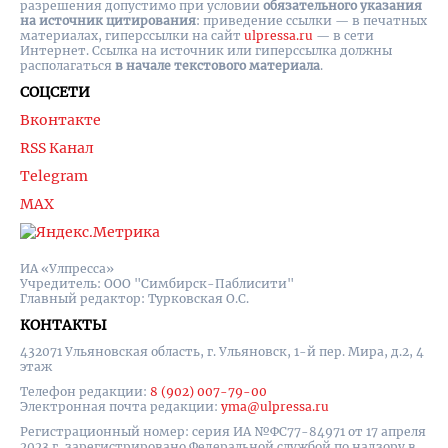
разрешения допустимо при условии
обязательного указания
на источник цитирования
: приведение ссылки — в печатных
материалах, гиперссылки на cайт
ulpressa.ru
— в сети
Интернет. Ссылка на источник или гиперссылка должны
располагаться
в начале текстового материала
.
СОЦСЕТИ
Вконтакте
RSS Канал
Telegram
MAX
ИА «Улпресса»
Учредитель: ООО "Симбирск-Паблисити"
Главный редактор: Турковская О.С.
КОНТАКТЫ
432071 Ульяновская область, г. Ульяновск, 1-й пер. Мира, д.2, 4
этаж
Телефон редакции:
8 (902) 007-79-00
Электронная почта редакции:
yma@ulpressa.ru
Регистрационный номер: серия ИА №ФС77-84971 от 17 апреля
2023 г, зарегистрировано Федеральной службой по надзору в