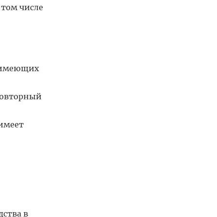
 том числе
, имеющих
 повторный
 имеет
дства в