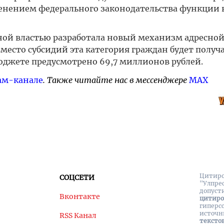
зменением федерального законодательства функции
ьной властью разработала новый механизм адресн
место субсидий эта категория граждан будет получ
юджете предусмотрено 69,7 миллионов рублей.
ам-канале
. Также читайте нас в мессенджере
MAX
Цитиро
СОЦСЕТИ
"Улпре
допуст
Вконтакте
цитир
гиперс
источн
RSS Канал
тексто