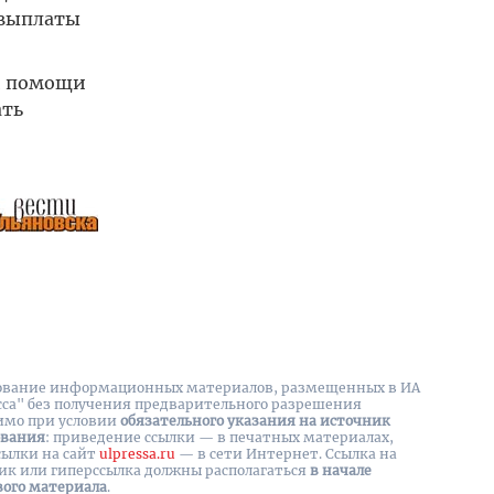
 выплаты
ой помощи
ать
вание информационных материалов, размещенных в ИА
сса" без получения предварительного разрешения
имо при условии
обязательного указания на источник
ования
: приведение ссылки — в печатных материалах,
сылки на cайт
ulpressa.ru
— в сети Интернет. Ссылка на
ик или гиперссылка должны располагаться
в начале
вого материала
.