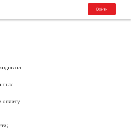
Войти
ходов на
льных
 оплату
та;