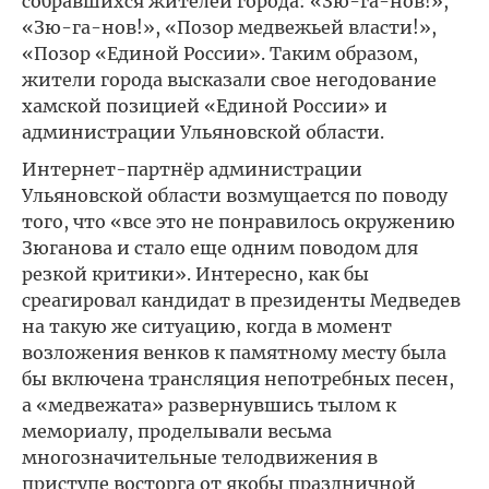
собравшихся жителей города: «Зю-га-нов!»,
«Зю-га-нов!», «Позор медвежьей власти!»,
«Позор «Единой России». Таким образом,
жители города высказали свое негодование
хамской позицией «Единой России» и
администрации Ульяновской области.
Интернет-партнёр администрации
Ульяновской области возмущается по поводу
того, что «все это не понравилось окружению
Зюганова и стало еще одним поводом для
резкой критики». Интересно, как бы
среагировал кандидат в президенты Медведев
на такую же ситуацию, когда в момент
возложения венков к памятному месту была
бы включена трансляция непотребных песен,
а «медвежата» развернувшись тылом к
мемориалу, проделывали весьма
многозначительные телодвижения в
приступе восторга от якобы праздничной