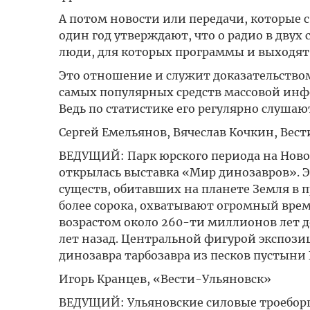
А потом новости или передачи, которые с
один год утверждают, что о радио в двух с
люди, для которых программы и выходят 
Это отношение и служит доказательством
самых популярных средств массовой инфо
Ведь по статистике его регулярно слушаю
Сергей Емельянов, Вячеслав Кочкин, Вес
ВЕДУЩИЙ: Парк юрского периода на Новом
открылась выставка «Мир динозавров». Э
существ, обитавших на планете Земля в 
более сорока, охватывают огромный вре
возрастом около 260-ти миллионов лет 
лет назад. Центральной фигурой экспоз
динозавра тарбозавра из песков пустыни 
Игорь Кранцев, «Вести-Ульяновск»
ВЕДУЩИЙ: Ульяновские силовые троеборцы