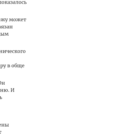
показалось
кожу может
вязан
ждым
нического
ру в обще
Он
рню. И
ь
лены
т