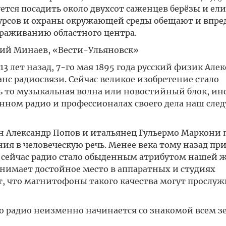
ется посадить около двухсот саженцев берёзы и ели
рсов и охраны окружающей среды обещают и впре
ораживанию областного центра.
лий Минаев, «Вести-Ульяновск»
3 лет назад, 7-го мая 1895 года русский физик Але
нс радиосвязи. Сейчас великое изобретение стало
ь то музыкальная волна или новостийный блок, и
енном радио и профессионалах своего дела наш сл
ин Александр Попов и итальянец Гульермо Маркони
ия в человеческую речь. Менее века тому назад пр
 сейчас радио стало обыденным атрибутом нашей 
анимает достойное место в аппаратных и студиях
т, что магнитофоны такого качества могут прослуж
о радио неизменно начинается со знакомой всем 