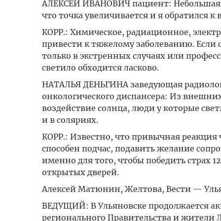
АЛЕКСЕЙ ИВАНОВИЧ пациент: Небольшая т
что точка увеличивается и я обратился к в
КОРР.: Химическое, радиационное, элект
привести к тяжелому заболеванию. Если 
только в экстренных случаях или профес
светило обходится ласково.
НАТАЛЬЯ ДЕНЬГИНА заведующая радиолог
онкологического диспансера: Из внешних
воздействие солнца, люди у которые свет
и в соляриях.
КОРР.: Известно, что привычная реакция 
способен подчас, подавить желание сопро
именно для того, чтобы победить страх 1
открытых дверей.
Алексей Матюнин, Желтова, Вести — Уль
ВЕДУЩИЙ: В Ульяновске продолжается акц
регионального Правительства и жители Ле