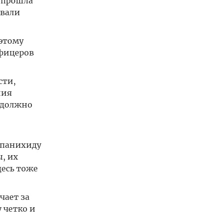
 прошла
овали
оэтому
офицеров
сти,
ния
е должно
 панихиду
, их
десь тоже
чает за
 четко и