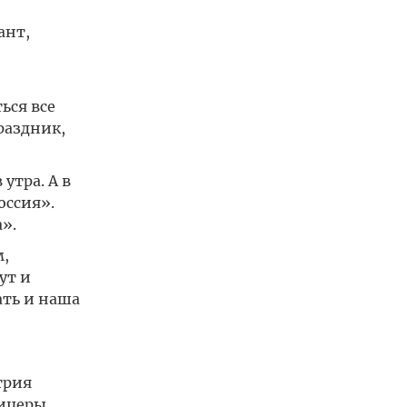
ант,
ься все
раздник,
утра. А в
оссия».
».
,
ут и
ать и наша
трия
фицеры