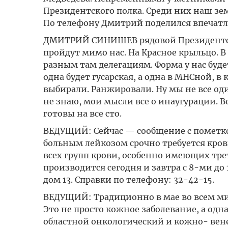
Президентского полка. Среди них наш зе
По телефону Дмитрий поделился впечатл
ДМИТРИЙ СИНИШЕВ рядовой Президентско
пройдут мимо нас. На Красное крыльцо. В
разным там делегациям. Форма у нас будет
одна будет гусарская, а одна в МНСной, в
выбирали. Ранжировали. Ну мы не все оди
не знаю, мои мысли все о инаугурации. В
готовы на все сто.
ВЕДУЩИЙ: Сейчас — сообщение с пометко
больным лейкозом срочно требуется кров
всех групп крови, особенно имеющих тре
производится сегодня и завтра с 8-ми до 
дом 13. Справки по телефону: 32-42-15.
ВЕДУЩИЙ: Традиционно в мае во всем ми
Это не просто кожное заболевание, а одн
областной онкологический и кожно- вен