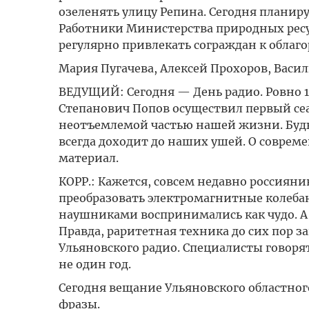
озеленять улицу Репина. Сегодня планиру
Работники Министерства природных ресу
регулярно привлекать сограждан к облаг
Мария Пугачева, Алексей Прохоров, Васи
ВЕДУЩИЙ: Сегодня — День радио. Ровно 11
Степанович Попов осуществил первый сеа
неотъемлемой частью нашей жизни. Буд
всегда доходит до наших ушей. О соврем
материал.
КОРР.: Кажется, совсем недавно россиян
преобразовать электромагнитные колебан
наушниками воспринимались как чудо. А
Правда, раритетная техника до сих пор з
Ульяновского радио. Специалисты говоря
не один год.
Сегодня вещание Ульяновского областног
фразы.