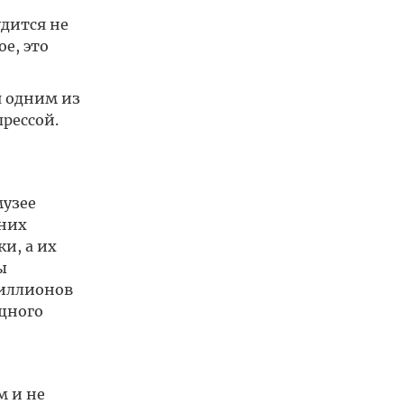
удится не
ое, это
я одним из
рессой.
музее
вних
и, а их
ы
миллионов
щного
м и не