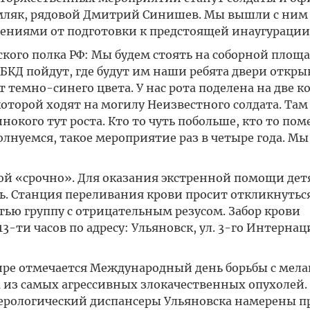
мляк, рядовой Дмитрий Синишев. Мы вышли с ним н
ениями от подготовки к предстоящей инаугурации
го полка РФ: Мы будем стоять на соборной площа
 БКД пойдут, где будут им наши ребята двери откры
 темно-синего цвета. У нас рота поделена на две ко
 которой ходят на могилу Неизвестного солдата. Там
нокого тут роста. Кто то чуть побольше, кто то пом
олнуемся, такое мероприятие раз в четыре года. Мы
й «срочно». Для оказания экстренной помощи дет
ь. Станция переливания крови просит откликнутьс
тью группу с отрицательным резусом. Забор крови
13-ти часов по адресу: Ульяновск, ул. 3-го Интернац
ре отмечается Международный день борьбы с мела
а из самых агрессивных злокачественных опухолей. 
ерологический диспансеры Ульяновска намерены п