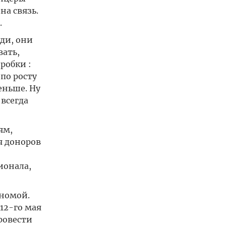
а связь.
.
ди, они
вать,
робки :
 по росту
еньше. Ну
 всегда
ям,
я доноров
ионала,
номой.
12-го мая
ровести