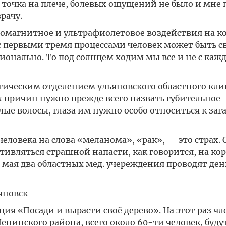
очка на плече, болевых ощущений не было и мне 
рачу.
ромагнитное и ультрафиолетовое воздействия на 
с первыми тремя процессами человек может быть с
сионально. То под солнцем ходим мы все и не с ка
ическим отделением ульяновского областного кли
 причин нужно прежде всего назвать губительное
лые волосы, глаза им нужно особо относиться к зага
человека на слова «меланома», «рак», — это страх. 
тивляться страшной напасти, как говорится, на ко
2 мая два областных мед. учереждения проводят ден
яновск
ия «Посади и вырасти своё дерево». На этот раз ч
нинского района, всего около 60-ти человек, буду