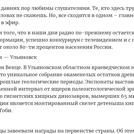
 давних пор любимы слушателями. Те, кто здесь тр
ловах не скажешь. Но, все сходятся в одном – главн
в эфир.
 того, что в наши дни радио по-прежнему остаетс
рмации, успешно конкурируя с телевидением и с п
т около 80-ти процентов населения России.
ти — Ульяновск
 Венце. В Ульяновском областном краеведческом 
то уникальное собрание окаменелых остатков дре
прошлые геологические периоды. Экспонаты выставк
менной интервал от ящеров палеонтологической эр
до гигантских хищных динозавров, вымерших 65 
иции является монтированный скелет детеныша хи
Гоби.
 завоевали награды на первенстве страны. Об это