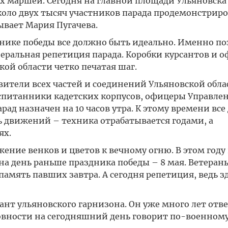
х маршей. Сегодня на главной площади Ульяновска
коло двух тысяч участников парада продемонстрир
ывает Мария Пугачева.
азднике победы все должно быть идеально. Именно п
еральная репетиция парада. Коробки курсантов и 
ой области четко печатая шаг.
ители всех частей и соединений Ульяновской обла
спитанники кадетских корпусов, офицеры Управле
рад назначен на 10 часов утра. К этому времени вс
ь движений – техника отрабатывается годами, а
ях.
жение венков и цветов к вечному огню. В этом году
а день раньше праздника победы – 8 мая. Ветераны
память павших завтра. А сегодня репетиция, ведь з
т ульяновского гарнизона. Он уже много лет отве
товности на сегодняшний день говорит по-военному