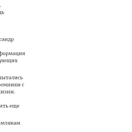
.
дь
ксандр
нформация
едующих
 пытались
иемники с
жизни.
ить еще
землякам