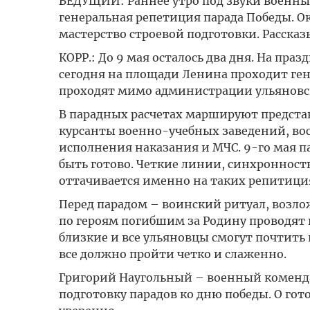
ВЕДУЩИЙ: Раннее утро под звуки военны
генеральная репетиция парада Победы. О
мастерство строевой подготовки. Рассказ
КОРР.: До 9 мая осталось два дня. На пр
сегодня на площади Ленина проходит ген
проходят мимо администрации ульяновск
В парадных расчетах маршируют представ
курсанты военно-учебных заведений, во
исполнения наказания и МЧС. 9-го мая па
быть готово. Четкие линии, синхронност
оттачивается именно на таких репитици
Перед парадом – воинский ритуал, возло
по героям погибшим за Родину проводят н
близкие и все ульяновцы смогут почтить 
все должно пройти четко и слаженно.
Григорий Наугольный – военный комендан
подготовку парадов ко дню победы. О го