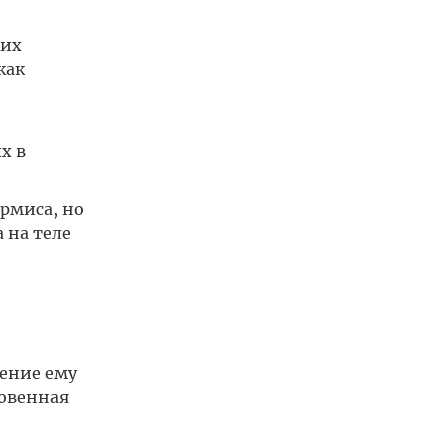
ких
как
х в
ермиса, но
 на теле
чение ему
новенная