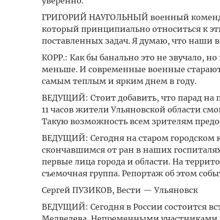
уверенно.
ГРИГОРИЙ НАУГОЛЬНЫЙ военный комендан
который принципиально относиться к эт
поставленных задач. Я думаю, что наши 
КОРР.: Как бы банально это не звучало, н
меньше. И современные военные стараютс
самым теплым и ярким днем в году.
ВЕДУЩИЙ: Стоит добавить, что парад на пл
11 часов жители Ульяновской области смо
Такую возможность всем зрителям предо
ВЕДУЩИЙ: Сегодня на старом городском 
скончавшимся от ран в наших госпиталя
первые лица города и области. На террито
съемочная группа. Репортаж об этом соб
Сергей ПУЗИКОВ, Вести — Ульяновск
ВЕДУЩИЙ: Сегодня в России состоится в
Медведева. Непременными участниками 