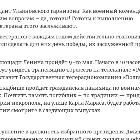
т Ульяновского гарнизона: Как военный коменд
им вопросам – да, готовы! Готовы к выполнению
ветераны этого заслуживают.
о ветеранов с каждым годом действительно становит
я сделать для них день победы, их заслуженный п
ощади Ленина пройдёт 9-го мая. Начало в 10 часов 
гут увидеть трансляцию торжеств на телеканале «Р
ставит Государственная телерадиокомпания «Волга
кладбище пройдет гражданская панихида по воинам
х. Почтить память погибших – по традиции — прид
рии некрополя, на улице Карла Маркса, будет работ
ытии смотрите в следующих выпусках.
ступление в должность избранного президента Дми
торжественных мероприятий станут солдаты и о