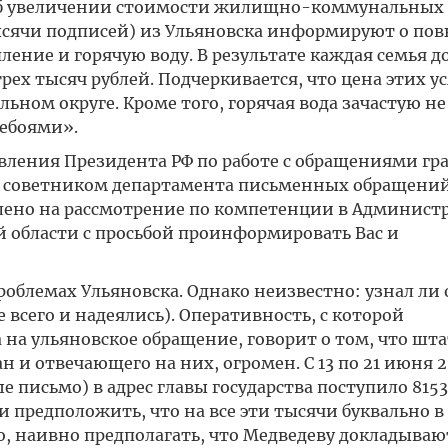
Об увеличении стоимости жилищно-коммунальных у
ысячи подписей) из Ульяновска информируют о п
ление и горячую воду. В результате каждая семья 
рех тысяч рублей. Подчеркивается, что цена этих ус
ном округе. Кроме того, горячая вода зачастую не
ребоями».
вления Президента РФ по работе с обращениями гр
 советником департамента письменных обращений
влено на рассмотрение по компетенции в Админис
й области с просьбой проинформировать Вас и
роблемах Ульяновска. Однако неизвестно: узнал ли 
всего и надеялись). Оперативность, с которой
на ульяновское обращение, говорит о том, что шта
 и отвечающего на них, огромен. С 13 по 21 июня 2
е письмо) в адрес главы государства поступило 8153
и предположить, что на все эти тысячи буквально в
 наивно предполагать, что Медведеву докладывают