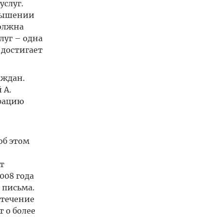
слуг.
овышении
должна
луг – одна
 достигает
аждан.
 А.
трацию
об этом
т
008 года
 письма.
 течение
 о более