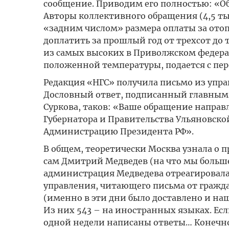
сообщение. Приводим его полностью: «
Авторы коллективного обращения (4,5 т
«задним числом» размера оплаты за отоп
доплатить за прошлый год от трехсот до т
из самых высоких в Приволжском федераль
положенной температуры, подается с пе
Редакция «НГС» получила письмо из упра
Дословный ответ, подписанный главным
Суркова, таков: «Ваше обращение напра
Губернатора и Правительства Ульяновско
Администрацию Президента РФ».
В общем, теоретически Москва узнала о п
сам Дмитрий Медведев (на что мы больше 
администрация Медведева отреагировала 
управления, читающего письма от граждан
(именно в эти дни было доставлено и наш
Из них 543 – на иностранных языках. Есл
одной недели написаны ответы… Конечно,