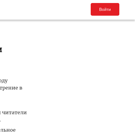
Войти
и
оду
трение в
и читатели
…
ельное