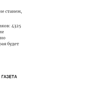
не станем,
аков: 4325
ие
нно
рая будет