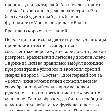
пробил с угла вратарской. А в начале второго
тайма Голубов довел дело до хет-трика. Это
был самый удачливый день бывшего
футболиста «Москвы» в рядах «Волги».
Бразилец скоро станет папой
Не остановившись на достигнутом, ульяновцы
продолжили теснить соперника к
собственным воротам, и вскоре довели дело до
разгрома. Бразильский легионер волжан Алекс
Энрике да Сильва правильно выбрал позицию
при розыгрыше углового и вколотил третий
снаряд в ворота «Носты». Свой первый гол за
«Волгу» южноамериканец отметил весьма
своеобразно: подбежал к кромке поля и
руками стал выполнять движение «качание
малыша». Таким образом, да Сильва сообщил
ульяновским любителям футбола новость о
том, что он скоро станет папой. Появление