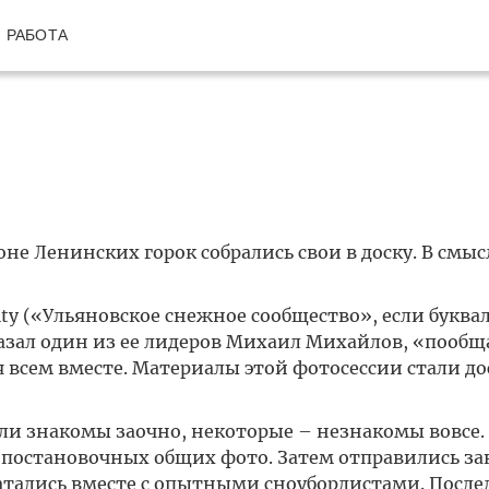
РАБОТА
е Ленинских горок собрались свои в доску. В смысл
ty («Ульяновское снежное сообщество», если буква
казал один из ее лидеров Михаил Михайлов, «пообщ
я всем вместе. Материалы этой фотосессии стали д
ли знакомы заочно, некоторые – незнакомы вовсе. 
о постановочных общих фото. Затем отправились з
атались вместе с опытными сноубордистами. После