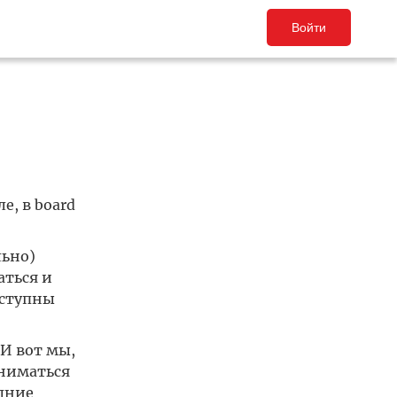
Войти
е, в board
льно)
аться и
оступны
И вот мы,
аниматься
дние