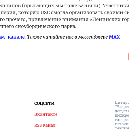
амплинов (прыгающих мы тоже засняли). Участник
перил, которую USC смогла организовать своими с
го прочего, привлечение внимания «Ленинских гор
ящего сноубордического парка.
ам-канале
. Также читайте нас в мессенджере
MAX
Цитиро
СОЦСЕТИ
"Улпре
допуст
Вконтакте
цитир
гиперс
источн
RSS Канал
тексто