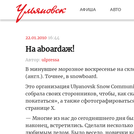
АФИША
АВТО
22.01.2010
16:44
На aboardaж!
Автор:
ulpressa
В минувшее морозное воскресенье на склон
(англ.). Точнее, в snowboard.
Это организация Ulyanovsk Snow Communi
собрала своих сторонников, чтобы, как с
покататься», а также сфотографироватьс
странице Х.
— Многие из нас до сегодняшнего дня бы
наконец, встретились. Сделали нескольк
любимым делом. Было весело, новички к