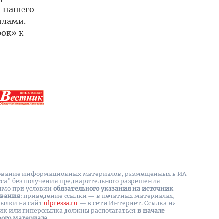
и нашего
илами.
ок» к
вание информационных материалов, размещенных в ИА
сса" без получения предварительного разрешения
имо при условии
обязательного указания на источник
ования
: приведение ссылки — в печатных материалах,
сылки на cайт
ulpressa.ru
— в сети Интернет. Ссылка на
ик или гиперссылка должны располагаться
в начале
вого материала
.