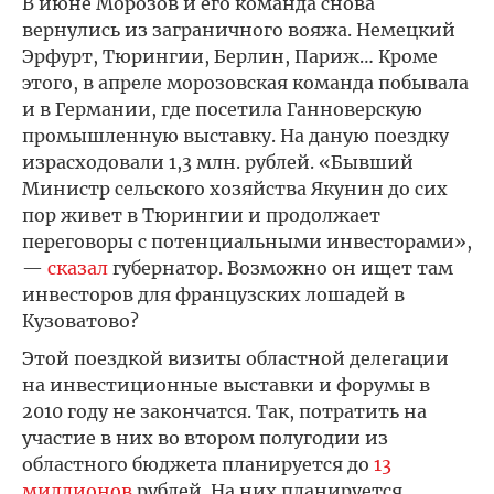
В июне Морозов и его команда снова
вернулись из заграничного вояжа. Немецкий
Эрфурт, Тюрингии, Берлин, Париж… Кроме
этого, в апреле морозовская команда побывала
и в Германии, где посетила Ганноверскую
промышленную выставку. На даную поездку
израсходовали 1,3 млн. рублей. «Бывший
Министр сельского хозяйства Якунин до сих
пор живет в Тюрингии и продолжает
переговоры с потенциальными инвесторами»,
—
сказал
губернатор. Возможно он ищет там
инвесторов для французских лошадей в
Кузоватово?
Этой поездкой визиты областной делегации
на инвестиционные выставки и форумы в
2010 году не закончатся. Так, потратить на
участие в них во втором полугодии из
областного бюджета планируется до
13
миллионов
рублей. На них планируется