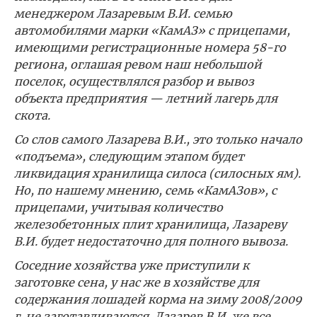
менеджером Лазаревым В.И. семью
автомобилями марки «КамАЗ» с прицепами,
имеющими регистрационные номера 58-го
региона, оглашая ревом наш небольшой
поселок, осуществлялся разбор и вывоз
объекта предприятия — летний лагерь для
скота.
Со слов самого Лазарева В.И., это только начало
«подъема», следующим этапом будет
ликвидация хранилища силоса (силосных ям).
Но, по нашему мнению, семь «КамАЗов», с
прицепами, учитывая количество
железобетонных плит хранилища, Лазареву
В.И. будет недостаточно для полного вывоза.
Соседние хозяйства уже приступили к
заготовке сена, у нас же в хозяйстве для
содержания лошадей корма на зиму 2008/2009
г. не заготавливаются. Лазарев В.И. же все