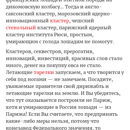
дикомовскую колбасу… Тогда и англо-
саксонский кластер, морозовский ядерно-
инновационный
кластер
, чешский
стекольный
кластер, парижский ядерный
кластер института Рюси, простым,
умирающим с голода лошадям не помогут.
Кластеров, секвестров, прерогатив,
инноваций, инвестиций, красивых слов стало
много, денег на покупку овса не стало.
Летающие
тарелки
запускаем, а что творится у
себя под ногами — не замечаем. Посадите,
уважаемые правители свой дирижабль и
летающие тарелки на землю. И Вы убедитесь,
что тут оказывается построили не Париж,
хотя и умирающие в России лошади — из
Парижа! Если Вы считаете, что предпринять
какие-либо меры нельзя, потому что
конезавод Федерального значения, то