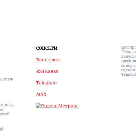
Цитиро
СОЦСЕТИ
"Улпре
допуст
Вконтакте
цитир
гиперс
источн
RSS Канал
тексто
 4 этаж
Telegram
MAX
я 2023
ре
каций
ой