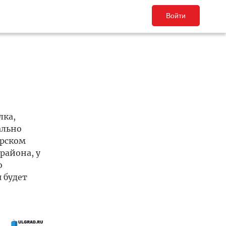
Войти
лка,
ально
урском
района, у
о
 будет