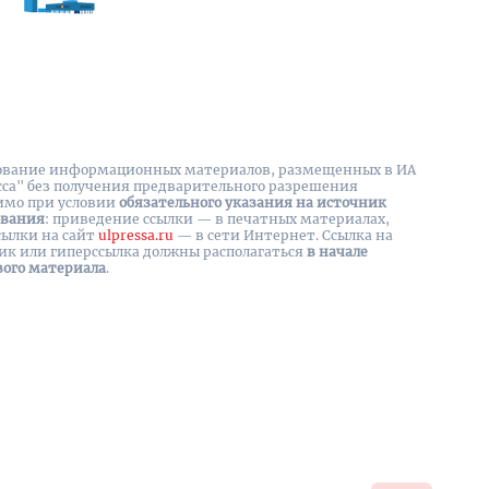
вание информационных материалов, размещенных в ИА
сса" без получения предварительного разрешения
имо при условии
обязательного указания на источник
ования
: приведение ссылки — в печатных материалах,
сылки на cайт
ulpressa.ru
— в сети Интернет. Ссылка на
ик или гиперссылка должны располагаться
в начале
вого материала
.