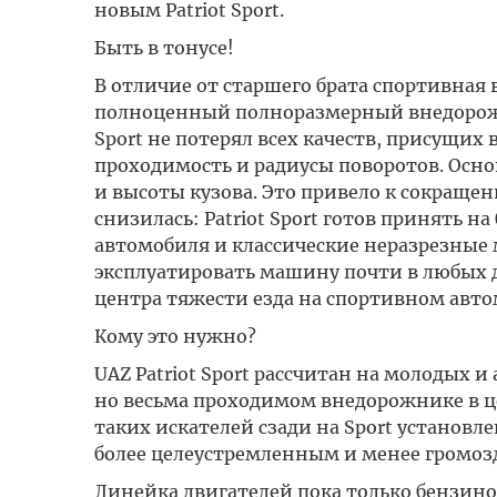
новым Patriot Sport.
Быть в тонусе!
В отличие от старшего брата спортивная в
полноценный полноразмерный внедорожник
Sport не потерял всех качеств, присущих
проходимость и радиусы поворотов. Осн
и высоты кузова. Это привело к сокращен
снизилась: Patriot Sport готов принять на
автомобиля и классические неразрезные м
эксплуатировать машину почти в любых д
центра тяжести езда на спортивном автом
Кому это нужно?
UAZ Patriot Sport рассчитан на молодых
но весьма проходимом внедорожнике в цен
таких искателей сзади на Sport установ
более целеустремленным и менее громоз
Линейка двигателей пока только бензино