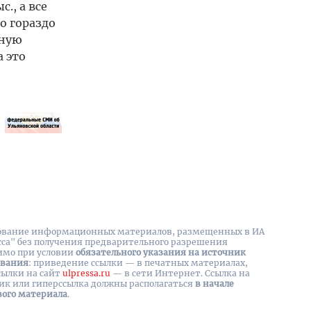
., а все
o гораздо
нную
а это
вание информационных материалов, размещенных в ИА
сса" без получения предварительного разрешения
имо при условии
обязательного указания на источник
ования
: приведение ссылки — в печатных материалах,
сылки на cайт
ulpressa.ru
— в сети Интернет. Ссылка на
ик или гиперссылка должны располагаться
в начале
вого материала
.