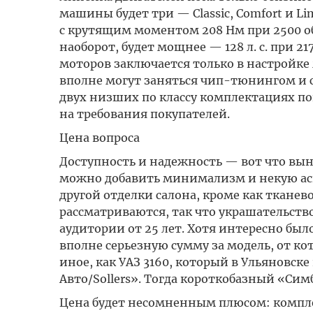
машины будет три — Classic, Comfort и Li
с крутящим моментом 208 Нм при 2500 об
наоборот, будет мощнее — 128 л. с. при 2
моторов заключается только в настройке 
вполне могут заняться чип-тюнингом и сд
двух низших по классу комплектациях пок
на требования покупателей.
Цена вопроса
Доступность и надежность — вот что вынос
можно добавить минимализм и некую аск
другой отделки салона, кроме как ткане
рассматриваются, так что украшательство
аудитории от 25 лет. Хотя интересно бы
вполне серьезную сумму за модель, от кот
иное, как УАЗ 3160, который в Ульяновск
Авто/Sollers». Тогда короткобазный «Симб
Цена будет несомненным плюсом: комплекта