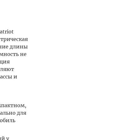
triot
етрическая
ение длины
емность не
кция
оляют
ассы и
мпактном,
иально для
мобиль
ий у