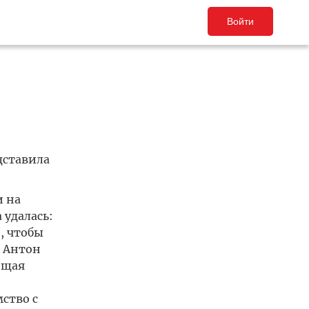
Войти
дставила
и на
 удалась:
, чтобы
, Антон
ющая
ство с