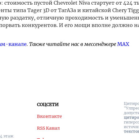
 стоимость пустой Chevrolet Niva стартует от 424 тыс
ты типа Tager 3D от ТагАЗа и китайской Chery Tigg
щную раздатку, отличную проходимость и уменьше
т порвать конкурентов. И его мощи вполне должно н
ам-канале
. Также читайте нас в мессенджере
MAX
Цитиро
СОЦСЕТИ
"Улпре
допуст
Вконтакте
цитир
гиперс
источн
RSS Канал
тексто
 4 этаж