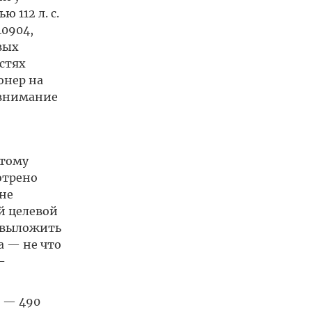
 112 л. с.
40904,
вых
стях
онер на
 внимание
этому
отрено
не
й целевой
ю выложить
а — не что
-
d — 490