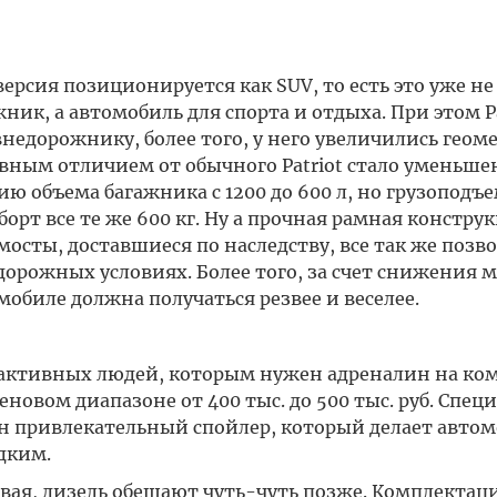
ерсия позиционируется как SUV, то есть это уже не
, а автомобиль для спорта и отдыха. При этом Pa
 внедорожнику, более того, у него увеличились геом
овным отличием от обычного Patriot стало уменьш
ию объема багажника с 1200 до 600 л, но грузоподъ
 борт все те же 600 кг. Ну а прочная рамная констру
осты, доставшиеся по наследству, все так же позв
орожных условиях. Более того, за счет снижения м
обиле должна получаться резвее и веселее.
 и активных людей, которым нужен адреналин на ко
овом диапазоне от 400 тыс. до 500 тыс. руб. Спец
лен привлекательный спойлер, который делает авто
дким.
вая, дизель обещают чуть-чуть позже. Комплектац