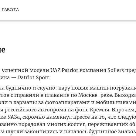
РАБОТА
ие
о успешной модели UAZ Patriot компания Sollers пре
ка — Patriot Sport.
ла буднично и скучно: пару новых машин погрузил
тов отправили в плавание по Москве-реке. Выходка
езли в карманы за фотоаппаратами и мобильниками
 российского автопрома на фоне Кремля. Впрочем
ж УАЗа, скромно намекнул прессе на то, что следу
казанно порадовал многих коллег, переживавших об
ом шутки закончились и началось будничное знаком