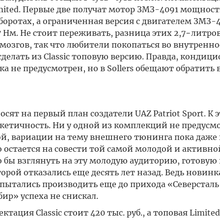
mited. Первые две получат мотор ЗМЗ-4091 мощностью
оротах, а ограниченная версия с двигателем ЗМЗ-
17 Нм. Не стоит переживать, разница этих 2,7−литро
мозгов, так что любители покопаться во внутренно
елать из Classic топовую версию. Правда, кондици
а не предусмотрен, но в Sollers обещают обратить
ят на первый план создатели UAZ Patriot Sport. К 
етичность. Ни у одной из комплекций не предусм
вой, вариации на тему внешнего тюнинга пока даже 
 остается на совести той самой молодой и активно
ло бы взглянуть на эту молодую аудиторию, готову
орой отказались еще десять лет назад. Ведь новинк
е пытались производить еще до прихода «Северсталь
ир» успеха не снискал.
ция Classic стоит 420 тыс. руб., а топовая Limite