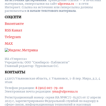
на источник цитирования
: приведение ссылки — в печатных
материалах, гиперссылки на cайт
ulpressa.ru
— в сети
Интернет. Ссылка на источник или гиперссылка должны
располагаться
в начале текстового материала
.
СОЦСЕТИ
Вконтакте
RSS Канал
Telegram
MAX
ИА «Улпресса»
Учредитель: ООО "Симбирск-Паблисити"
Главный редактор: Турковская О.С.
КОНТАКТЫ
432071 Ульяновская область, г. Ульяновск, 1-й пер. Мира, д.2, 4
этаж
Телефон редакции:
8 (902) 007-79-00
Электронная почта редакции:
yma@ulpressa.ru
Регистрационный номер: серия ИА №ФС77-84971 от 17 апреля
2023 г, зарегистрировано Федеральной службой по надзору в
сфере связи, информационных технологий и массовых