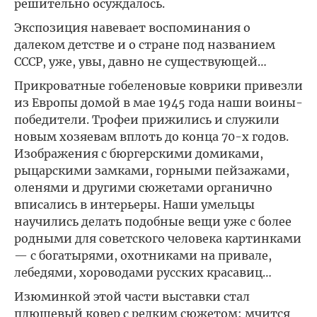
решительно осуждалось.
Экспозиция навевает воспоминания о
далеком детстве и о стране под названием
СССР, уже, увы, давно не существующей…
Прикроватные гобеленовые коврики привезли
из Европы домой в мае 1945 года наши воины-
победители. Трофеи прижились и служили
новым хозяевам вплоть до конца 70-х годов.
Изображения с бюргерскими домиками,
рыцарскими замками, горными пейзажами,
оленями и другими сюжетами органично
вписались в интерьеры. Наши умельцы
научились делать подобные вещи уже с более
родными для советского человека картинками
— с богатырями, охотниками на привале,
лебедями, хороводами русских красавиц…
Изюминкой этой части выставки стал
плюшевый ковер с редким сюжетом: мчится