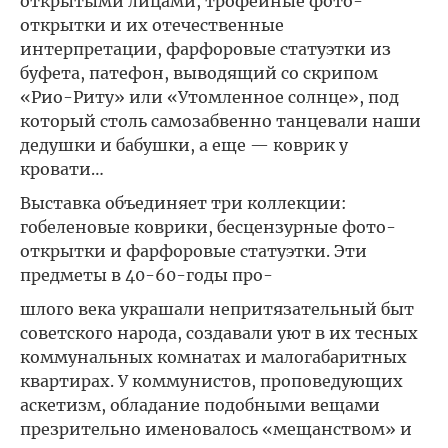
открытыми лицами, трофейные фото-
открытки и их отечественные
интерпретации, фарфоровые статуэтки из
буфета, патефон, выводящий со скрипом
«Рио-Риту» или «Утомленное солнце», под
который столь самозабвенно танцевали наши
дедушки и бабушки, а еще — коврик у
кровати…
Выставка объединяет три коллекции:
гобеленовые коврики, бесцензурные фото-
открытки и фарфоровые статуэтки. Эти
предметы в 40-60-годы про-
шлого века украшали непритязательный быт
советского народа, создавали уют в их тесных
коммунальных комнатах и малогабаритных
квартирах. У коммунистов, проповедующих
аскетизм, обладание подобными вещами
презрительно именовалось «мещанством» и