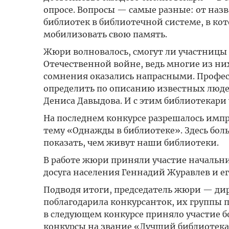
опросе. Вопросы — самые разные: от назв
библиотек в библиотечной системе, в кот
мобилизовать свою память.
Жюри волновалось, смогут ли участницы
Отечественной войне, ведь многие из них
сомнения оказались напрасными. Профес
определить по описанию известных люде
Дениса Давыдова. И с этим библиотекари
На последнем конкурсе разрешалось имп
тему «Однажды в библиотеке». Здесь бол
показать, чем живут наши библиотеки.
В работе жюри приняли участие начальн
досуга населения Геннадий Журавлев и ег
Подводя итоги, председатель жюри — ди
поблагодарила конкурсанток, их группы 
в следующем конкурсе приняло участие б
конкурсы на звание «Лучший библиотекарь