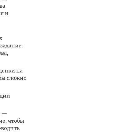
ва
ся и
х
задание:
ва,
ценки на
 бы сложно
ации
я —
ие, чтобы
оводить