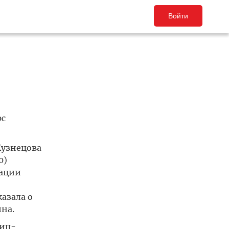
Войти
рс
Кузнецова
0)
тации
азала о
на.
лиц-