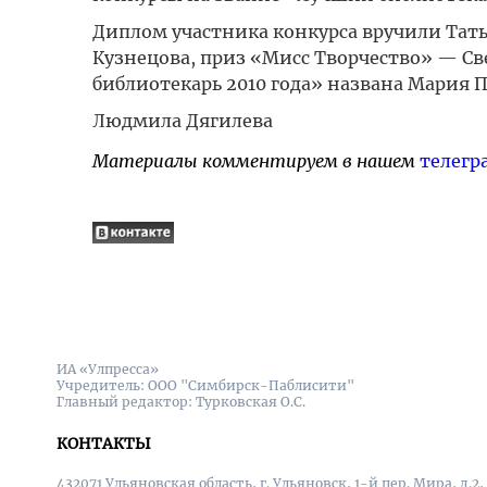
Диплом участника конкурса вручили Тат
Кузнецова, приз «Мисс Творчество» — Св
библиотекарь 2010 года» названа Мария П
Людмила Дягилева
Материалы комментируем в нашем
телегр
ИА «Улпресса»
Учредитель: ООО "Симбирск-Паблисити"
Главный редактор: Турковская О.С.
КОНТАКТЫ
432071 Ульяновская область, г. Ульяновск, 1-й пер. Мира, д.2,