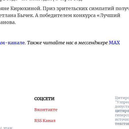
ьяне Кирюхиной. Приз зрительских симпатий полу
етлана Бычек. А победителем конкурса «Лучший
анова.
ам-канале
. Также читайте нас в мессенджере
MAX
Цитиро
СОЦСЕТИ
"Улпре
допуст
Вконтакте
цитир
гиперс
источн
RSS Канал
тексто
 4 этаж