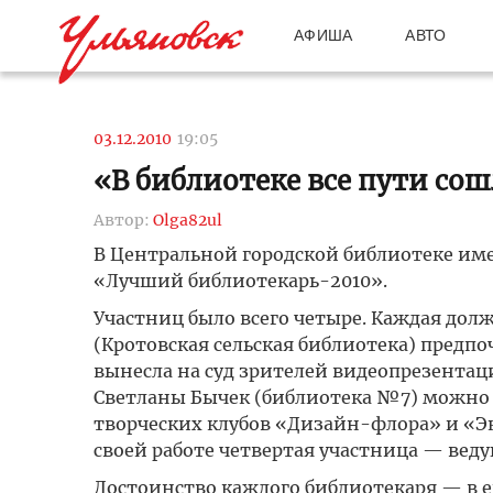
АФИША
АВТО
03.12.2010
19:05
«В библиотеке все пути со
Автор:
Olga82ul
В Центральной городской библиотеке име
«Лучший библиотекарь-2010».
Участниц было всего четыре. Каждая долж
(Кротовская сельская библиотека) предпо
вынесла на суд зрителей видеопрезентац
Светланы Бычек (библиотека №7) можно 
творческих клубов «Дизайн-флора» и «Эко
своей работе четвертая участница — ве
Достоинство каждого библиотекаря — в е