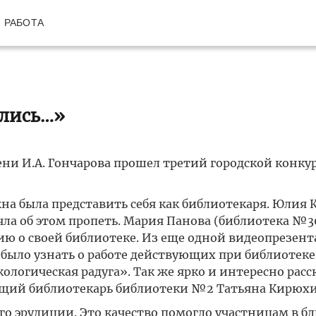
РАБОТА
шлись…»
ни И.А. Гончарова прошел третий городской конку
на была представить себя как библиотекаря. Юлия 
чла об этом пропеть. Мария Панова (библиотека №3
ию о своей библиотеке. Из еще одной видеопрезен
было узнать о работе действующих при библиотеке
логическая радуга». Так же ярко и интересно расск
дущий библиотекарь библиотеки №2 Татьяна Кирюхи
го эрудиции. Это качество помогло участницам в б