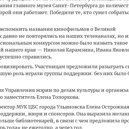
ания главного музея Санкт-Петербурга до количест
орой они работают. Победили те, кто сумел собрать
 вспомнить названия кинофильмов о Великой
 давно не повторялись на наших телеканалах, но и
сиональным конкурсом можно было назвать такое 
й нашего края — Николая Карамзина, Ивана Яковле
 успешно справились.
ровизировать. Участницам предложили разыграть с
ьшую роль играли группы поддержки: без них было
ик Управления мэрии по делам культуры и организ
о заместитель Елена Топоркова.
ректор МУК ЦБС города Ульяновска Елена Острожна
поддержки, жюри и спонсоров. Она выразила желан
ольше библиотекарей, в связи с чем предложила пр
 года» не ежегодно, а через год.