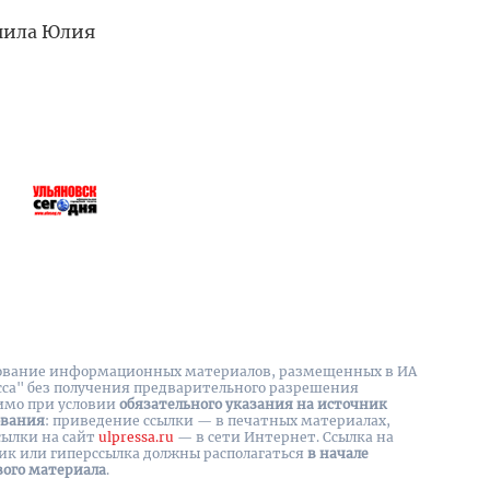
чила Юлия
вание информационных материалов, размещенных в ИА
сса" без получения предварительного разрешения
имо при условии
обязательного указания на источник
ования
: приведение ссылки — в печатных материалах,
сылки на cайт
ulpressa.ru
— в сети Интернет. Ссылка на
ик или гиперссылка должны располагаться
в начале
вого материала
.