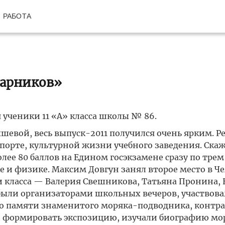
РАБОТА
дарников»
 ученики 11 «А» класса школы № 86.
евой, весь выпуск-2011 получился очень ярким. Р
спорте, культурной жизни учебного заведения. Ска
олее 80 баллов на Едином госэкзамене сразу по трем
 и физике. Максим Довгун занял второе место в Ч
и класса — Валерия Свешникова, Татьяна Пронина, 
ыли организаторами школьных вечеров, участвова
го памяти знаменитого моряка-подводника, контр
 формировать экспозицию, изучали биографию мор