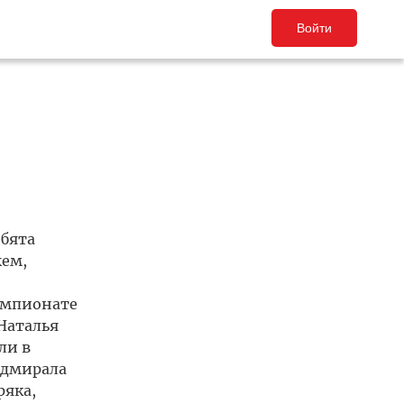
Войти
ебята
жем,
емпионате
Наталья
ли в
адмирала
яка,