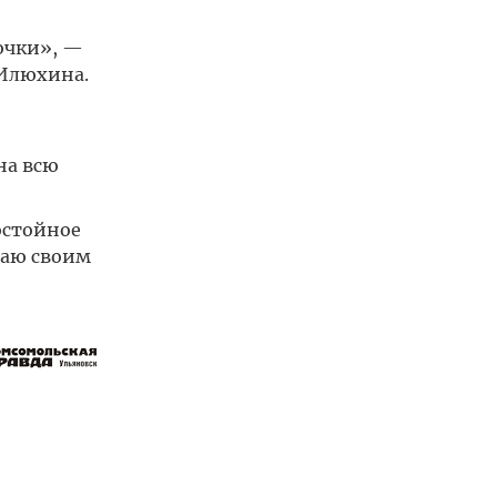
очки», —
 Илюхина.
на всю
остойное
лаю своим