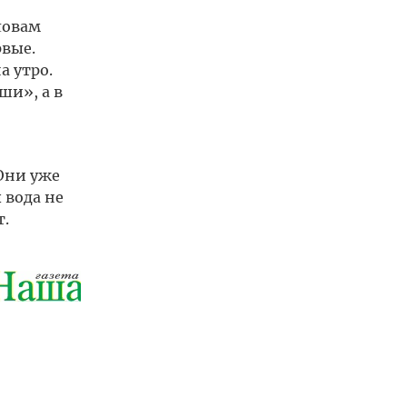
ловам
рвые.
а утро.
ши», а в
Они уже
 вода не
.