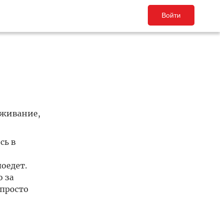
Войти
уживание,
сь в
оедет.
 за
просто