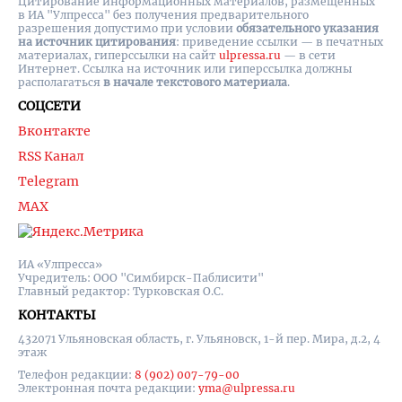
Цитирование информационных материалов, размещенных
в ИА "Улпресса" без получения предварительного
разрешения допустимо при условии
обязательного указания
на источник цитирования
: приведение ссылки — в печатных
материалах, гиперссылки на cайт
ulpressa.ru
— в сети
Интернет. Ссылка на источник или гиперссылка должны
располагаться
в начале текстового материала
.
СОЦСЕТИ
Вконтакте
RSS Канал
Telegram
MAX
ИА «Улпресса»
Учредитель: ООО "Симбирск-Паблисити"
Главный редактор: Турковская О.С.
КОНТАКТЫ
432071 Ульяновская область, г. Ульяновск, 1-й пер. Мира, д.2, 4
этаж
Телефон редакции:
8 (902) 007-79-00
Электронная почта редакции:
yma@ulpressa.ru