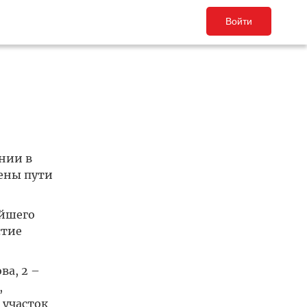
Войти
нии в
ены пути
ейшего
стие
ва, 2 –
,
 участок