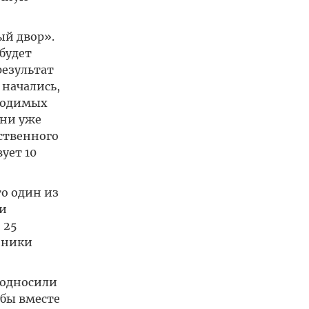
ый двор».
будет
результат
 начались,
бходимых
они уже
ственного
ует 10
о один из
и
 25
нники
подносили
обы вместе