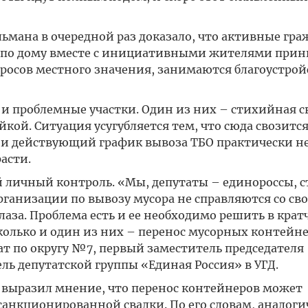
ьмана в очередной раз доказало, что активные гра
 по дому вместе с инициативными жителями при
просов местного значения, занимаются благоустро
и проблемные участки. Один из них – стихийная с
кой. Ситуация усугубляется тем, что сюда свозится
 и действующий график вывоза ТБО практически не
асти.
ой личный контроль. «Мы, депутаты – единороссы, 
организации по вывозу мусора не справляются со св
лаза. Проблема есть и ее необходимо решить в кра
колько и один из них – перенос мусорных контейн
т по округу №7, первый заместитель председателя
ль депутатской группы «Единая Россия» в УГД.
 выразил мнение, что перенос контейнеров может
санкционированной свалки. По его словам, аналог