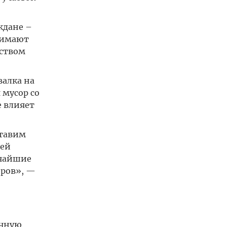
ждане –
нимают
йством
валка на
 мусор со
 влияет
ставим
оей
тчайшие
еров», —
ичную