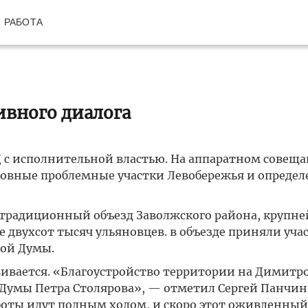
РАБОТА
ивного диалога
Д с исполнительной властью. На аппаратном совеща
овные проблемные участки Левобережья и определ
традиционный объезд Заволжского района, крупн
е двухсот тысяч ульяновцев. в объезде приняли уча
кой Думы.
ивается. «Благоустройство территории на Димитро
 Думы Петра Столярова», — отметил Сергей Панчин
аботы идут полным ходом, и скоро этот оживленный