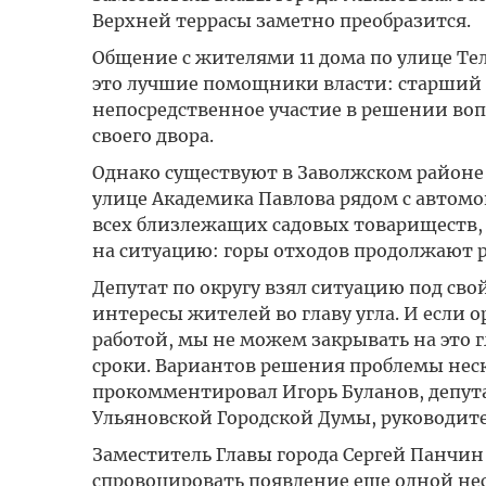
Верхней террасы заметно преобразится.
Общение с жителями 11 дома по улице Тел
это лучшие помощники власти: старший
непосредственное участие в решении во
своего двора.
Однако существуют в Заволжском районе 
улице Академика Павлова рядом с автомой
всех близлежащих садовых товариществ,
на ситуацию: горы отходов продолжают р
Депутат по округу взял ситуацию под св
интересы жителей во главу угла. И если 
работой, мы не можем закрывать на это г
сроки. Вариантов решения проблемы нес
прокомментировал Игорь Буланов, депута
Ульяновской Городской Думы, руководите
Заместитель Главы города Сергей Панчин
спровоцировать появление еще одной не