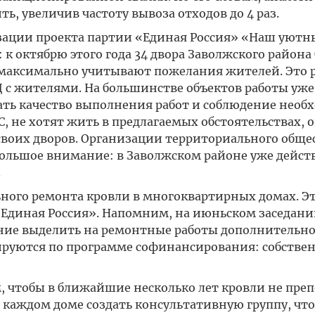
ь, увеличив частоту вывоза отходов до 4 раз.
изации проекта партии «Единая Россия» «Наш уютн
к октябрю этого года 34 двора Заволжского района 
 максимально учитывают пожелания жителей. Это 
 с жителями. На большинстве объектов работы уже
ать качество выполнения работ и соблюдение нео
, не хотят жить в предлагаемых обстоятельствах, 
 своих дворов. Организации территориального обще
большое внимание: в Заволжском районе уже действ
.
ного ремонта кровли в многоквартирных домах. Эт
«Единая Россия». Напомним, на июньском заседани
ние выделить на ремонтные работы дополнительно
ируются по программе софинансирования: собстве
, чтобы в ближайшие несколько лет кровли не пре
каждом доме создать консультативную группу, чт