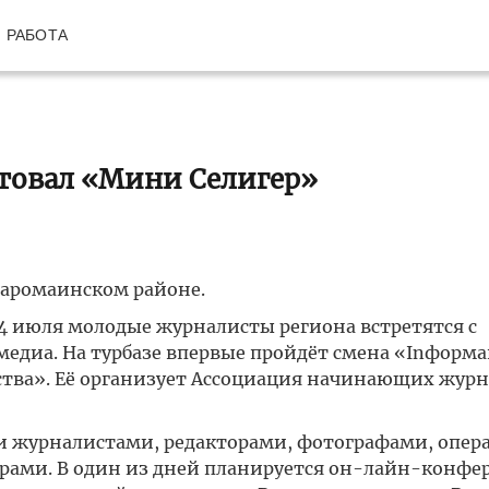
РАБОТА
ртовал «Мини Селигер»
таромаинском районе.
 24 июля молодые журналисты региона встретятся с
диа. На турбазе впервые пройдёт смена «Inформ
ства». Её организует Ассоциация начинающих жур
и журналистами, редакторами, фотографами, опер
рами. В один из дней планируется он-лайн-конфе