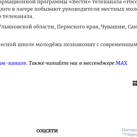
рмационной программы «Вести» телеканала «Росс
орого в лагере побывают руководители местных мо
 телеканала.
Ульяновской области, Пермского края, Чувашии, Са
Лесной школе молодёжь познакомят с современны
ам-канале
. Также читайте нас в мессенджере
MAX
Цитиро
СОЦСЕТИ
"Улпре