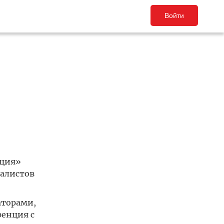
Войти
ация»
налистов
аторами,
ренция с