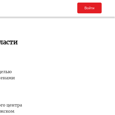
Войти
ласти
целью
ленами
ого центра
лжском