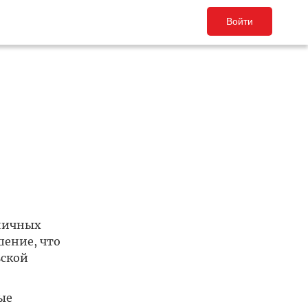
Войти
дничных
шение, что
вской
ые