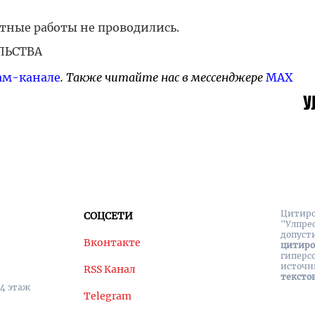
нтные работы не проводились.
ЛЬСТВА
ам-канале
. Также читайте нас в мессенджере
MAX
Цитиро
СОЦСЕТИ
"Улпре
допуст
Вконтакте
цитир
гиперс
источн
RSS Канал
тексто
 4 этаж
Telegram