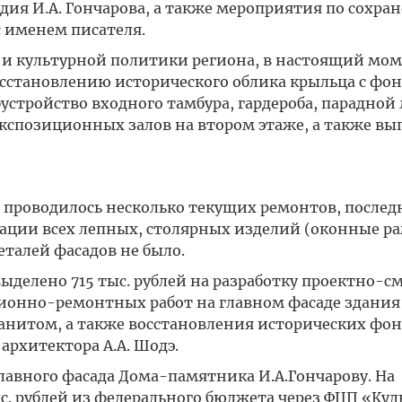
дия И.А. Гончарова, а также мероприятия по сохра
 именем писателя.
и культурной политики региона, в настоящий мом
осстановлению исторического облика крыльца с фо
бустройство входного тамбура, гардероба, парадной
кспозиционных залов на втором этаже, а также вы
 проводилось несколько текущих ремонтов, послед
врации всех лепных, столярных изделий (оконные р
талей фасадов не было.
выделено 715 тыс. рублей на разработку проектно-с
ионно-ремонтных работ на главном фасаде здания 
ранитом, а также восстановления исторических фон
рхитектора А.А. Шодэ.
главного фасада Дома-памятника И.А.Гончарову. На
с. рублей из федерального бюджета через ФЦП «Кул