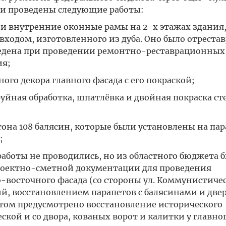
были проведены следующие работы:
и внутренние оконные рамы на 2-х этажах здания,
входом, изготовленного из дуба. Оно было отреста
ведена при проведении ремонтно-реставрационных
ия;
го декора главного фасада с его покраской;
уйная обработка, шпатлёвка и двойная покраска ст
тона 108 балясин, которые были установлены на пар
;
аботы не проводились, но из областного бюджета 
проектно-сметной документации для проведения
восточного фасада (со стороны ул. Коммунистичес
й, восстановлением парапетов с балясинами и две
ктом предусмотрено восстановление исторического
кой и со двора, кованых ворот и калитки у главно