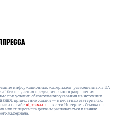
вание информационных материалов, размещенных в ИА
сса" без получения предварительного разрешения
имо при условии
обязательного указания на источник
ования
: приведение ссылки — в печатных материалах,
сылки на cайт
ulpressa.ru
— в сети Интернет. Ссылка на
ик или гиперссылка должны располагаться
в начале
вого материала
.