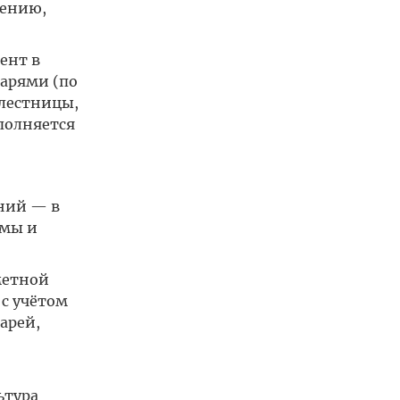
нению,
ент в
нарями (по
 лестницы,
полняется
ний — в
амы и
метной
с учётом
арей,
ьтура