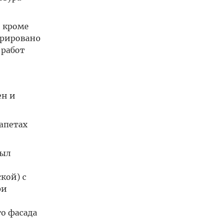
 кроме
врировано
 работ
ен и
апетах
был
кой) с
ри
го фасада