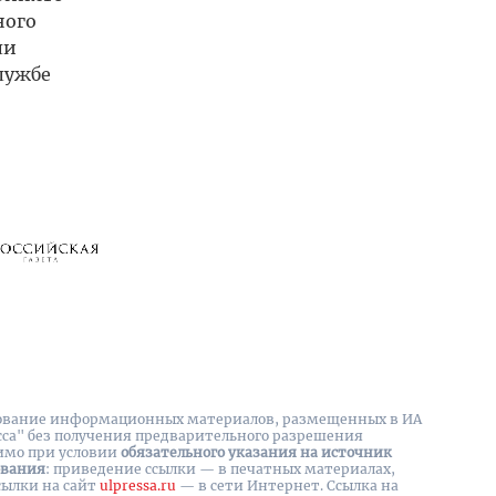
ного
ли
лужбе
вание информационных материалов, размещенных в ИА
сса" без получения предварительного разрешения
имо при условии
обязательного указания на источник
ования
: приведение ссылки — в печатных материалах,
сылки на cайт
ulpressa.ru
— в сети Интернет. Ссылка на