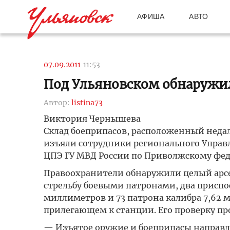
АФИША
АВТО
07.09.2011
11:53
Под Ульяновском обнаружи
Автор:
listina73
Виктория Чернышева
Склад боеприпасов, расположенный недал
изъяли сотрудники регионального Управл
ЦПЭ ГУ МВД России по Приволжскому фед
Правоохранители обнаружили целый арсен
стрельбу боевыми патронами, два приспо
миллиметров и 73 патрона калибра 7,62 
прилегающем к станции. Его проверку п
— Изъятое оружие и боеприпасы направле