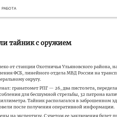
РАБОТА
ли тайник с оружием
еко от станции Охотничья Ульяновского района, н
ения ФСБ, линейного отдела МВД России на трансп
еральному округу.
ал: гранатомет РПГ — 26, два пистолета, передел
собления для бесшумной стрельбы, 32 патрона кали
миллиметра. Тайник располагался в заброшенном з
ровели после получения оперативной информации.
ны на экспертизу. С учетом ее заключения будет 