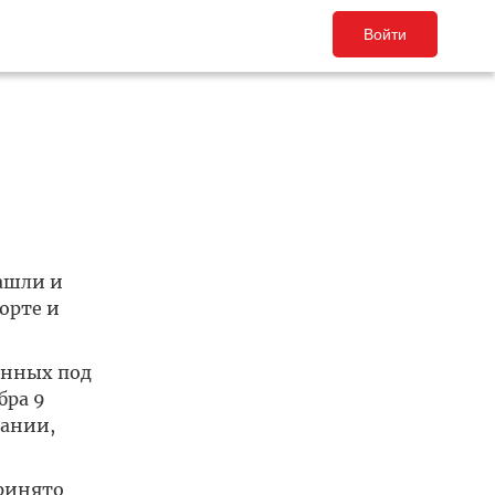
Войти
ашли и
орте и
анных под
бра 9
дании,
принято