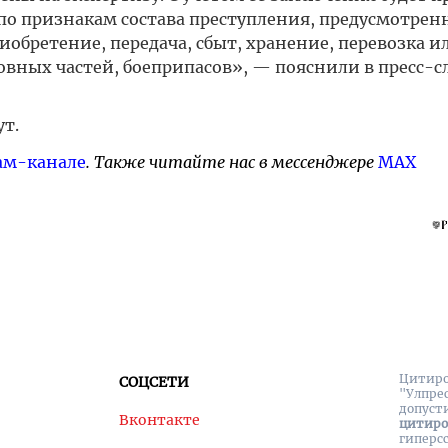
по признакам состава преступления, предусмотрен
иобретение, передача, сбыт, хранение, перевозка и
овных частей, боеприпасов», — пояснили в пресс-с
т.
ам-канале
. Также читайте нас в мессенджере
MAX
Цитиро
СОЦСЕТИ
"Улпре
допуст
Вконтакте
цитир
гиперс