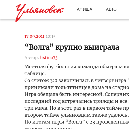
АФИША
АВТО
17.09.2011
10:15
“Волга” крупно выиграла
Автор:
listina73
Местная футбольная команда обыграла клу
таблице.
Со счетом 3:0 закончилась в четверг игр
принимали тольяттинцев дома на стадио
Игра обещала быть интересной. Соперник
последний год встречались трижды и все
три мяча. Но в этот раз в первом тайме 
втором тайме ульяновцам также удалось 
По итогам игры “Волга” с 23 проведенны
втором дивизионе.