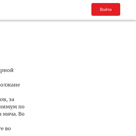
Войти
ирной
 Волжане
в, за
инимум по
 мяча. Во
е во