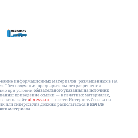
вание информационных материалов, размещенных в ИА
сса" без получения предварительного разрешения
имо при условии
обязательного указания на источник
ования
: приведение ссылки — в печатных материалах,
сылки на cайт
ulpressa.ru
— в сети Интернет. Ссылка на
ик или гиперссылка должны располагаться
в начале
вого материала
.