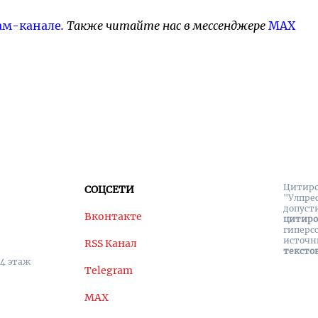
ам-канале
. Также читайте нас в мессенджере
MAX
Цитиро
СОЦСЕТИ
"Улпре
допуст
Вконтакте
цитир
гиперс
источн
RSS Канал
тексто
 4 этаж
Telegram
MAX