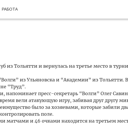
РАБОТА
б из Тольятти и вернулась на третье место в турн
а “Волги” из Ульяновска и “Академии” из Тольятти.
не “Труд”.
и, напоминает пресс-секретарь “Волги” Олег Савино
 время вели атакующую игру, забивая друг другу м
преимущество было за хозяевами, которые забили два
контролировать поле.
ми матчами и 46 очками находится на третьем мест