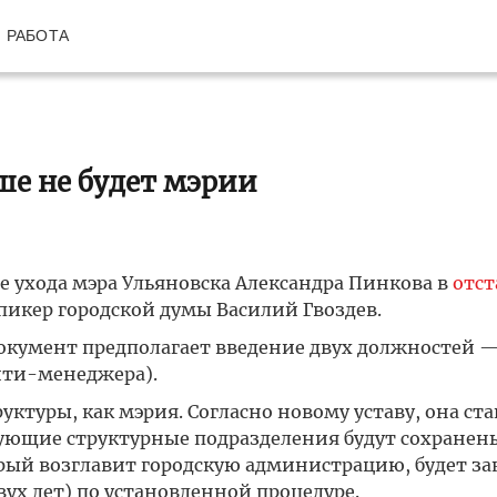
РАБОТА
ше не будет мэрии
 ухода мэра Ульяновска Александра Пинкова в
отст
пикер городской думы Василий Гвоздев.
 Документ предполагает введение двух должностей 
ити-менеджера).
уктуры, как мэрия. Согласно новому уставу, она ст
вующие структурные подразделения будут сохранен
орый возглавит городскую администрацию, будет з
двух лет) по установленной процедуре.