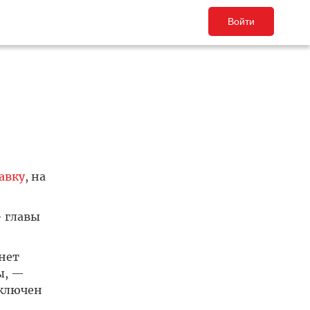
Войти
авку
, на
— главы
анет
ы, —
аключен