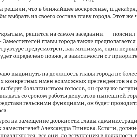
 решили, что в ближайшее воскресенье, 11 декабря
бы выбрать из своего состава главу города. Этот же 
ткрытым, решится на самом заседании, — пояснил
— Заместителей главы города также предполагается
 структуре предусмотрен, как минимум, один первы
удет определено позже, в зависимости от приорит
раво выдвинуть на должность главы города не боле
ких конкретных имен возможных претендентов на 
а выберут большинством голосов, он сразу же вступи
овпадать со сроком работы депутатов нынешней го
н представительскими функциями, он будет проводит
са.
курса на замещение должности главы администраци
х заместителей Александра Пинкова. Кстати, должн
праздняются: все они, до вступления в должность 