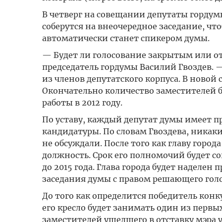
В четверг на совещании депутаты гордумы
соберутся на внеочередное заседание, что
автоматически станет спикером думы.
— Будет ли голосование закрытым или о
председатель гордумы Василий Гвоздев. 
из членов депутатского корпуса. В новой
Окончательно количество заместителей б
работы в 2012 году.
По уставу, каждый депутат думы имеет п
кандидатуры. По словам Гвоздева, ника
не обсуждали. После того как главу город
должность. Срок его полномочий будет с
до 2015 года. Глава города будет наделе
заседания думы с правом решающего голо
До того как определится победитель кон
его кресло будет занимать один из первы
заместителей ушедшего в отставку мэра у