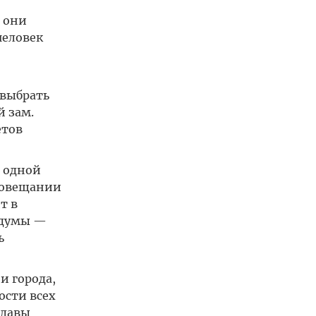
, они
человек
 выбрать
й зам.
етов
е одной
совещании
т в
рдумы —
ь
и города,
ости всех
главы