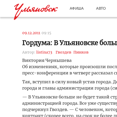
АФИША
АВТО
09.12.2011
09:15
Гордума: В Ульяновске боль
Автор:
listina73
Гвоздев
Пинков
Виктория Чернышева
Об изменениях, которые произошли после
пресс-конференции в четверг рассказал с
Так, вступил в силу новый устав города.
города и главы администрации города (с
— В Ульяновске больше не будет такой стр
администрацией города. Все уже сущест
подчеркнул Гвоздев. — С человеком, кот
контракт (скорее всего, на срок не более 