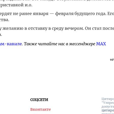
риставкой и.о.
рдят не ранее января — февраля будущего года. Ег
тва.
желанию в отставку в среду вечером. Он стал пос
.
ам-канале
. Также читайте нас в мессенджере
MAX
Цитиро
СОЦСЕТИ
"Улпре
допуст
Вконтакте
цитир