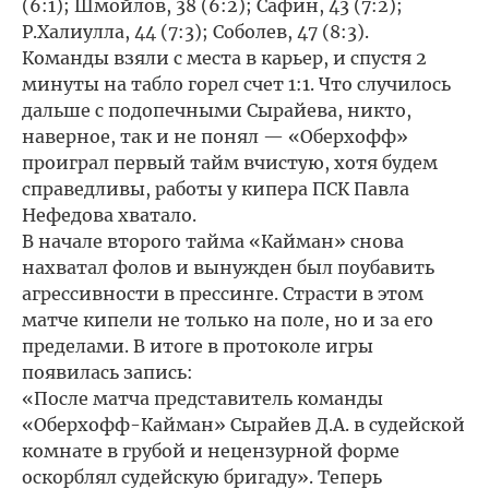
(6:1); Шмойлов, 38 (6:2); Сафин, 43 (7:2);
Р.Халиулла, 44 (7:3); Соболев, 47 (8:3).
Команды взяли с места в карьер, и спустя 2
минуты на табло горел счет 1:1. Что случилось
дальше с подопечными Сырайева, никто,
наверное, так и не понял — «Оберхофф»
проиграл первый тайм вчистую, хотя будем
справедливы, работы у кипера ПСК Павла
Нефедова хватало.
В начале второго тайма «Кайман» снова
нахватал фолов и вынужден был поубавить
агрессивности в прессинге. Страсти в этом
матче кипели не только на поле, но и за его
пределами. В итоге в протоколе игры
появилась запись:
«После матча представитель команды
«Оберхофф-Кайман» Сырайев Д.А. в судейской
комнате в грубой и нецензурной форме
оскорблял судейскую бригаду». Теперь