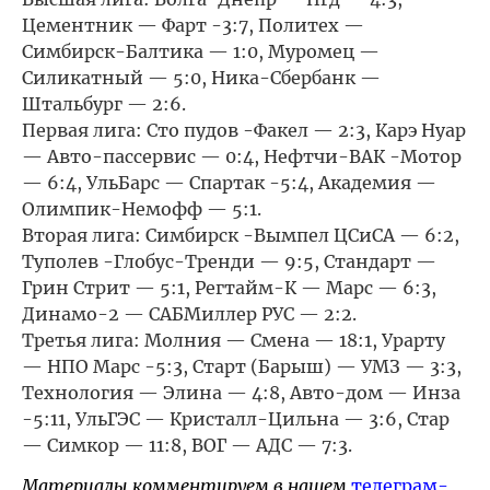
Цементник — Фарт -3:7, Политех —
Симбирск-Балтика — 1:0, Муромец —
Силикатный — 5:0, Ника-Сбербанк —
Штальбург — 2:6.
Первая лига: Сто пудов -Факел — 2:3, Карэ Нуар
— Авто-пассервис — 0:4, Нефтчи-ВАК -Мотор
— 6:4, УльБарс — Спартак -5:4, Академия —
Олимпик-Немофф — 5:1.
Вторая лига: Симбирск -Вымпел ЦСиСА — 6:2,
Туполев -Глобус-Тренди — 9:5, Стандарт —
Грин Стрит — 5:1, Регтайм-К — Марс — 6:3,
Динамо-2 — САБМиллер РУС — 2:2.
Третья лига: Молния — Смена — 18:1, Урарту
— НПО Марс -5:3, Старт (Барыш) — УМЗ — 3:3,
Технология — Элина — 4:8, Авто-дом — Инза
-5:11, УльГЭС — Кристалл-Цильна — 3:6, Стар
— Симкор — 11:8, ВОГ — АДС — 7:3.
Материалы комментируем в нашем
телеграм-