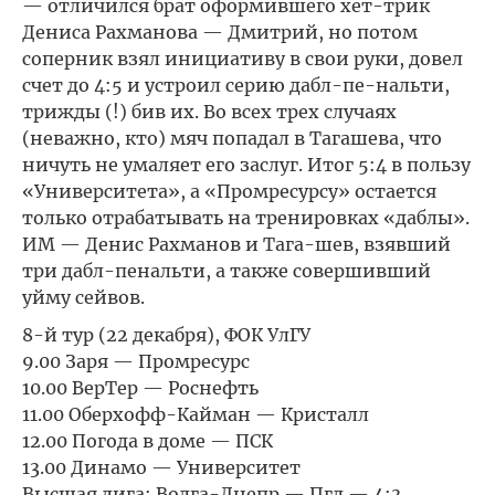
— отличился брат оформившего хет-трик
Дениса Рахманова — Дмитрий, но потом
соперник взял инициативу в свои руки, довел
счет до 4:5 и устроил серию дабл-пе-нальти,
трижды (!) бив их. Во всех трех случаях
(неважно, кто) мяч попадал в Тагашева, что
ничуть не умаляет его заслуг. Итог 5:4 в пользу
«Университета», а «Промресурсу» остается
только отрабатывать на тренировках «даблы».
ИМ — Денис Рахманов и Тага-шев, взявший
три дабл-пенальти, а также совершивший
уйму сейвов.
8-й тур (22 декабря), ФОК УлГУ
9.00 Заря — Промресурс
10.00 ВерТер — Роснефть
11.00 Оберхофф-Кайман — Кристалл
12.00 Погода в доме — ПСК
13.00 Динамо — Университет
Высшая лига: Волга-Днепр — Пгд — 4:3,