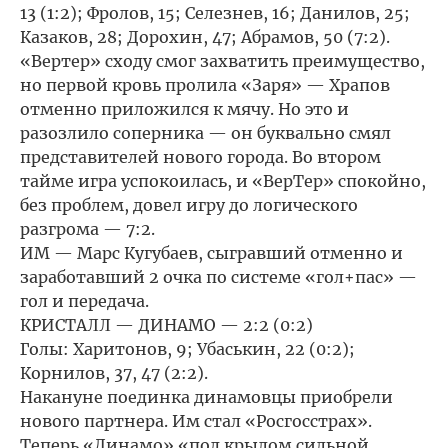
13 (1:2); Фролов, 15; Селезнев, 16; Данилов, 25;
Казаков, 28; Дорохин, 47; Абрамов, 50 (7:2).
«Вертер» сходу смог захватить преимущество,
но первой кровь пролила «Заря» — Храпов
отменно приложился к мячу. Но это и
разозлило соперника — он буквально смял
представителей нового города. Во втором
тайме игра успокоилась, и «ВерТер» спокойно,
без проблем, довел игру до логического
разгрома — 7:2.
ИМ — Марс Кугубаев, сыгравший отменно и
заработавший 2 очка по системе «гол+пас» —
гол и передача.
КРИСТАЛЛ — ДИНАМО — 2:2 (0:2)
Голы: Харитонов, 9; Убаськин, 22 (0:2);
Корнилов, 37, 47 (2:2).
Накануне поединка динамовцы приобрели
нового партнера. Им стал «Росгосстрах».
Теперь «Динамо» «под крылом сильной