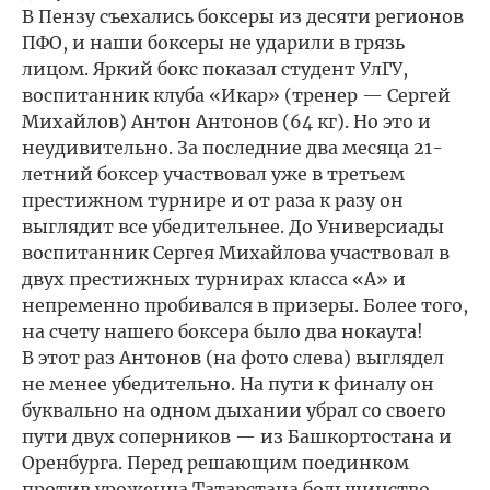
В Пензу съехались боксеры из десяти регионов
ПФО, и наши боксеры не ударили в грязь
лицом. Яркий бокс показал студент УлГУ,
воспитанник клуба «Икар» (тренер — Сергей
Михайлов) Антон Антонов (64 кг). Но это и
неудивительно. За последние два месяца 21-
летний боксер участвовал уже в третьем
престижном турнире и от раза к разу он
выглядит все убедительнее. До Универсиады
воспитанник Сергея Михайлова участвовал в
двух престижных турнирах класса «А» и
непременно пробивался в призеры. Более того,
на счету нашего боксера было два нокаута!
В этот раз Антонов (на фото слева) выглядел
не менее убедительно. На пути к финалу он
буквально на одном дыхании убрал со своего
пути двух соперников — из Башкортостана и
Оренбурга. Перед решающим поединком
против уроженца Татарстана большинство