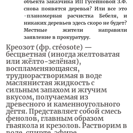
объекта заказчика ИП Гусейновой З.Ф.
снова появятся деревья? Или все это
-планомерная расчистка Бебеля, и
никаких деревьев здесь скоро не будет?
Местные жители направили
заявление в прокуратуру.
Креозот (фр. créosote) —
бесцветная (иногда желтоватая
или жёлто-зелёная),
воспламеняющаяся,
труднорастворимая в воде
маслянистая жидкость с
сильным запахом и жгучим
вкусом, получаемая из
древесного и каменноугольного
дёгтя. Представляет собой смесь
фенолов, главным образом
гваякола и крезолов. Растворим в
воде, спирте, эфире.