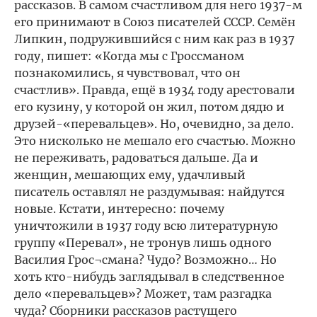
рассказов. В самом счастливом для него 1937-м
его принимают в Союз писателей СССР. Семён
Липкин, подружившийся с ним как раз в 1937
году, пишет: «Когда мы с Гроссманом
познакомились, я чувствовал, что он
счастлив». Правда, ещё в 1934 году арестовали
его кузину, у которой он жил, потом дядю и
друзей-«перевальцев». Но, очевидно, за дело.
Это нисколько не мешало его счастью. Можно
не переживать, радоваться дальше. Да и
женщин, мешающих ему, удачливый
писатель оставлял не раздумывая: найдутся
новые. Кстати, интересно: почему
уничтожили в 1937 году всю литературную
группу «Перевал», не тронув лишь одного
Василия Грос¬смана? Чудо? Возможно… Но
хоть кто-нибудь заглядывал в следственное
дело «перевальцев»? Может, там разгадка
чуда? Сборники рассказов растущего