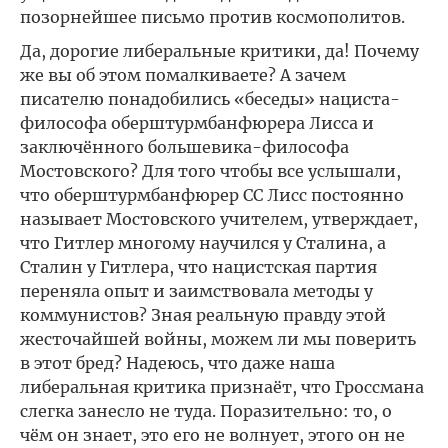
позорнейшее письмо против космополитов.
Да, дорогие либеральные критики, да! Почему
же вы об этом помалкиваете? А зачем
писателю понадобились «беседы» нациста-
философа оберштурмбанфюрера Лисса и
заключённого большевика-философа
Мостовского? Для того чтобы все услышали,
что оберштурмбанфюрер СС Лисс постоянно
называет Мостовского учителем, утверждает,
что Гитлер многому научился у Сталина, а
Сталин у Гитлера, что нацистская партия
переняла опыт и заимствовала методы у
коммунистов? Зная реальную правду этой
жесточайшей войны, можем ли мы поверить
в этот бред? Надеюсь, что даже наша
либеральная критика признаёт, что Гроссмана
слегка занесло не туда. Поразительно: то, о
чём он знает, это его не волнует, этого он не