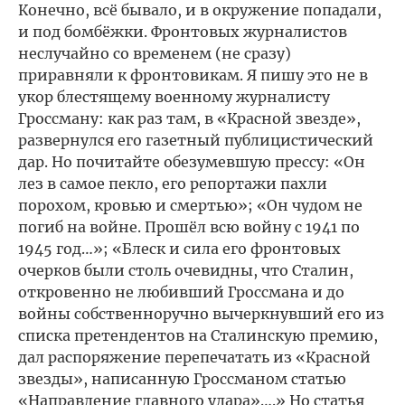
Конечно, всё бывало, и в окружение попадали,
и под бомбёжки. Фронтовых журналистов
неслучайно со временем (не сразу)
приравняли к фронтовикам. Я пишу это не в
укор блестящему военному журналисту
Гроссману: как раз там, в «Красной звезде»,
развернулся его газетный публицистический
дар. Но почитайте обезумевшую прессу: «Он
лез в самое пекло, его репортажи пахли
порохом, кровью и смертью»; «Он чудом не
погиб на войне. Прошёл всю войну с 1941 по
1945 год…»; «Блеск и сила его фронтовых
очерков были столь очевидны, что Сталин,
откровенно не любивший Гроссмана и до
войны собственноручно вычеркнувший его из
списка претендентов на Сталинскую премию,
дал распоряжение перепечатать из «Красной
звезды», написанную Гроссманом статью
«Направление главного удара»….» Но статья