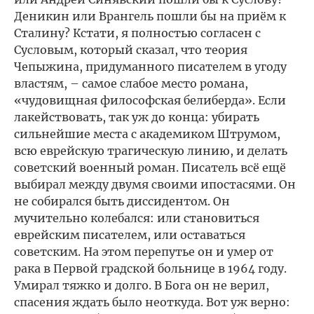
Деникин или Врангель пошли бы на приём к
Сталину? Кстати, я полностью согласен с
Сусловым, который сказал, что теория
Чепыжина, придуманного писателем в угоду
властям, – самое слабое место романа,
«чудовищная философская белиберда». Если
лакействовать, так уж до конца: убирать
сильнейшие места с академиком Штрумом,
всю еврейскую трагическую линию, и делать
советский военный роман. Писатель всё ещё
выбирал между двумя своими ипостасями. Он
не собирался быть диссидентом. Он
мучительно колебался: или становиться
еврейским писателем, или оставаться
советским. На этом перепутье он и умер от
рака в Первой градской больнице в 1964 году.
Умирал тяжко и долго. В Бога он не верил,
спасения ждать было неоткуда. Вот уж верно: