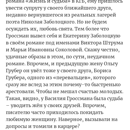
романа «Жизнь и судьба» в КГБ, ему пришлось
увести супругу у своего ближайшего друга,
недавно вернувшегося из реальных лагерей
поэта Николая Заболоцкого. Но не будем
осуждать их, любовь свята. Тем более что
Гроссман вывел себя и Екатерину Заболоцкую
в своём романе под именами Виктора Штрума
и Марьи Ивановны Соколовой. Скажу честно,
удачные образы в этом, по сути, неудачном
романе. Впрочем, и предыдущую жену Ольгу
Грубер он увёл тоже у своего друга, Бориса
Грубера, одного из «перевальцев», которого
сразу же вслед за этим почему-то быстренько
арестовали. Чтобы не мешал счастью молодых.
Такая, видно, у Василия Гроссмана была судьба
– уводить жён у своих друзей. Впрочем,
писателю часто приходилось покидать
любимую женщину. Наверное, вызывали на
допросы и томили в карцере?