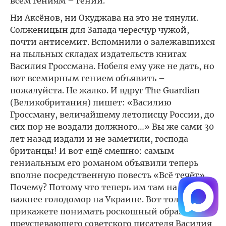
всем гениям – гений.
Ни Аксёнов, ни Окуджава на это не тянули.
Солженицын для Запада чересчур чужой,
почти антисемит. Вспомнили о залежавшихся
на пыльных складах издательств книгах
Василия Гроссмана. Нобеля ему уже не дать, но
вот всемирным гением объявить –
пожалуйста. Не жалко. И вдруг The Guardian
(Великобритания) пишет: «Василию
Гроссману, величайшему летописцу России, до
сих пор не воздали должного…» Вы же сами 30
лет назад издали и не заметили, господа
британцы! И вот ещё смешно: самым
гениальным его романом объявили теперь
вполне посредственную повесть «Всё течёт».
Почему? Потому что теперь им там на Западе
важнее голодомор на Украине. Вот только как
прикажете понимать роскошный образ жизни
преуспевающего советского писателя Василия