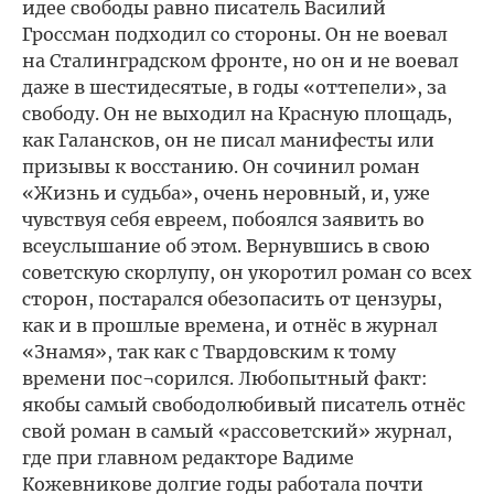
идее свободы равно писатель Василий
Гроссман подходил со стороны. Он не воевал
на Сталинградском фронте, но он и не воевал
даже в шестидесятые, в годы «оттепели», за
свободу. Он не выходил на Красную площадь,
как Галансков, он не писал манифесты или
призывы к восстанию. Он сочинил роман
«Жизнь и судьба», очень неровный, и, уже
чувствуя себя евреем, побоялся заявить во
всеуслышание об этом. Вернувшись в свою
советскую скорлупу, он укоротил роман со всех
сторон, постарался обезопасить от цензуры,
как и в прошлые времена, и отнёс в журнал
«Знамя», так как с Твардовским к тому
времени пос¬сорился. Любопытный факт:
якобы самый свободолюбивый писатель отнёс
свой роман в самый «рассоветский» журнал,
где при главном редакторе Вадиме
Кожевникове долгие годы работала почти