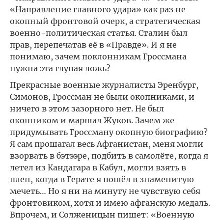
«Направление главного удара» как раз не
окопный фронтовой очерк, а стратегическая
военно-политическая статья. Сталин был
прав, перепечатав её в «Правде». И я не
понимаю, зачем поклонникам Гроссмана
нужна эта глупая ложь?
Прекрасные военные журналисты Эренбург,
Симонов, Гроссман не были окопниками, и
ничего в этом зазорного нет. Не был
окопником и маршал Жуков. Зачем же
придумывать Гроссману окопную биографию?
Я сам прошагал весь Афганистан, меня могли
взорвать в бэтээре, подбить в самолёте, когда я
летел из Кандагара в Кабул, могли взять в
плен, когда в Герате я пошёл в знаменитую
мечеть… Но я ни на минуту не чувствую себя
фронтовиком, хотя и имею афганскую медаль.
Впрочем, и Солженицын пишет: «Военную