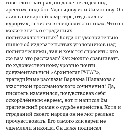
советских лагерях, он даже не сидел под
арестом, подобно Удальцову или Лимонову. Он
жил в шикарной квартире, отдыхал на
курортах, лечился в спецполиклиниках. Что он
может знать о страданиях
политзаключённых? Когда он умозрительно
пишет об издевательствах уголовников над
политическими, так и хочется спросить: кто
же вам это рассказал? Как можно сравнивать
по художественному уровню почти
документальный «Архипелаг ГУЛАГ»,
трагедийные рассказы Варлама Шаламова с
экзотикой гроссмановского сочинения? Да,
писатель изменился, почувствовав себя
оскорблённым евреем, вот и написал бы
трагический роман о судьбе еврейства. Хотя и
страданий своего народа он не мог реально
прочувствовать. Его самого как еврея не
ущемляли никогда. Он даже подписал