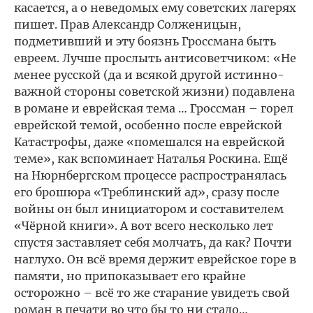
касается, а о неведомых ему советских лагерях
пишет. Прав Александр Солженицын,
подметивший и эту боязнь Гроссмана быть
евреем. Лучше прослыть антисоветчиком: «Не
менее русской (да и всякой другой истинно-
важной стороны советской жизни) подавлена
в романе и еврейская тема … Гроссман – горел
еврейской темой, особенно после еврейской
Катастрофы, даже «помешался на еврейской
теме», как вспоминает Наталья Роскина. Ещё
на Нюрнбергском процессе распространялась
его брошюра «Треблинский ад», сразу после
войны он был инициатором и составителем
«Чёрной книги». А вот всего несколько лет
спустя заставляет себя молчать, да как? Почти
наглухо. Он всё время держит еврейское горе в
памяти, но припоказывает его крайне
осторожно – всё то же старание увидеть свой
роман в печати во что бы то ни стало…