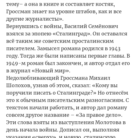
тему– а она в книге и составляет костяк,
Гроссман знает на уровне штабов, как и все
другие журналисты».
Вернувшись с войны, Василий Семёнович
взялся за эпопею «Сталинград». Он оставался
всё таким же советским просталинским
писателем. Замысел романа родился в 1943
году. Тогда же были написаны первые главы. В
1949-м роман был закончен, и автор отдал его
в журнал «Новый мир».
Недолюбливающий Гроссмана Михаил
Шолохов, узнав об этом, сказал: «Кому вы
поручили писать о Сталинграде?» Но отнесём
это к обычным писательским разногласиям. С
текстом начали работать, и автор дал роману
совсем другое название – «За правое дело».
Эти слова взяты из выступления Молотова в
день начала войны. Дописал он, выполняя
указания «сверху», и новую, сталинскую