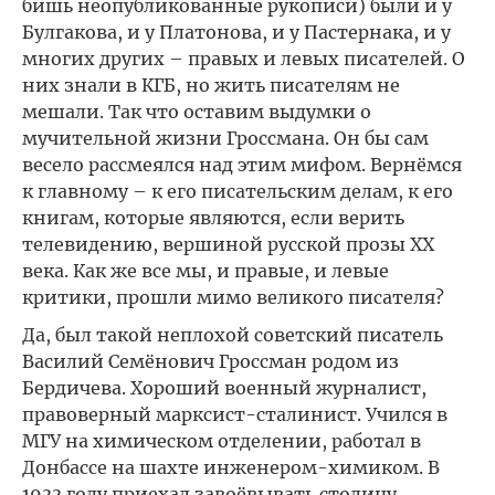
бишь неопубликованные рукописи) были и у
Булгакова, и у Платонова, и у Пастернака, и у
многих других – правых и левых писателей. О
них знали в КГБ, но жить писателям не
мешали. Так что оставим выдумки о
мучительной жизни Гроссмана. Он бы сам
весело рассмеялся над этим мифом. Вернёмся
к главному – к его писательским делам, к его
книгам, которые являются, если верить
телевидению, вершиной русской прозы ХХ
века. Как же все мы, и правые, и левые
критики, прошли мимо великого писателя?
Да, был такой неплохой советский писатель
Василий Семёнович Гроссман родом из
Бердичева. Хороший военный журналист,
правоверный марксист-сталинист. Учился в
МГУ на химическом отделении, работал в
Донбассе на шахте инженером-химиком. В
1933 году приехал завоёвывать столицу,