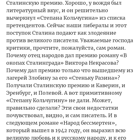
Сталинскую премию. Хорошо, у вождя был
литературный вкус, и он решительно
вычеркнул «Степана Кольчугина» из списка
претендентов. Сейчас наши либералы и этот
поступок Сталина подают как злодеяние
против великого писателя. Уважаемые господа
критики, прочтите, пожалуйста, сам роман.
Почему отец народов дал премию роману «В
окопах Сталинграда» Виктора Некрасова?
Почему дал премию только что вышедшему из
лагерей Злобину за его «Стеньку Разина»?
Получали Сталинскую премию и Каверин, и
Эренбург, и Полевой. А вот примитивному
«Степану Кольчугину» не дали. Может,
правильно сделали? Эти свои недостатки
почувствовал, видно, и сам писатель. И в
следующем романе «Народ бессмертен»,
который вышел в 1942 году, он выразил всю
великую любовь и к русскому народу, и к его