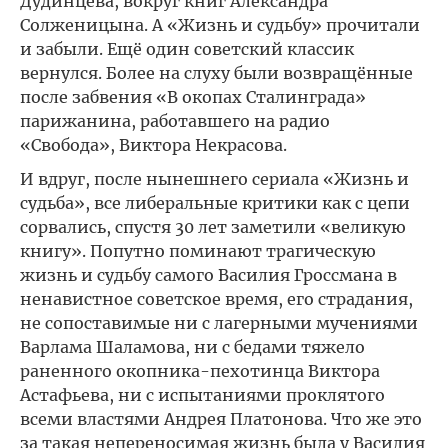
Дудинцева, вокруг книг Александра
Солженицына. А «Жизнь и судьбу» прочитали
и забыли. Ещё один советский классик
вернулся. Более на слуху были возвращённые
после забвения «В окопах Сталинграда»
парижанина, работавшего на радио
«Свобода», Виктора Некрасова.
И вдруг, после нынешнего сериала «Жизнь и
судьба», все либеральные критики как с цепи
сорвались, спустя 30 лет заметили «великую
книгу». Попутно поминают трагическую
жизнь и судьбу самого Василия Гроссмана в
ненавистное советское время, его страдания,
не сопоставимые ни с лагерными мучениями
Варлама Шаламова, ни с бедами тяжело
раненного окопника-пехотинца Виктора
Астафьева, ни с испытаниями проклятого
всеми властями Андрея Платонова. Что же это
за такая непереносимая жизнь была у Василия