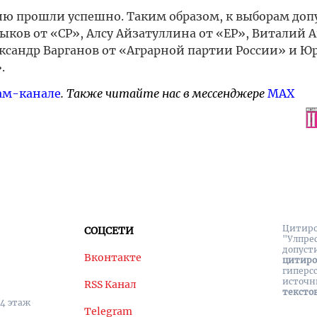
ию прошли успешно. Таким образом, к выборам до
мыков от «СР», Алсу Айзатуллина от «ЕР», Виталий 
ксандр Варганов от «Аграрной партии России» и Ю
.
ам-канале
. Также читайте нас в мессенджере
MAX
Цитиро
СОЦСЕТИ
"Улпре
допуст
Вконтакте
цитир
гиперс
источн
RSS Канал
тексто
 4 этаж
Telegram