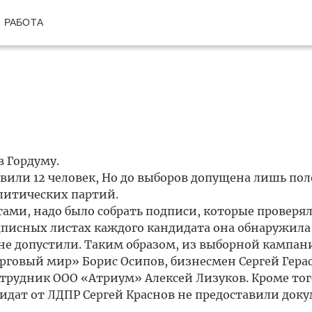
РАБОТА
в Гордуму.
вили 12 человек, Но до выборов допущена лишь по
литических партий.
ми, надо было собрать подписи, которые проверял
одписных листах каждого кандидата она обнаружила
не допустили. Таким образом, из выборной кампан
говый мир» Борис Осипов, бизнесмен Сергей Гера
трудник ООО «Атриум» Алексей Лизуков. Кроме тог
дат от ЛДПР Сергей Краснов не предоставили доку