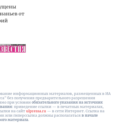
пущены
Ананьев от
рий
вание информационных материалов, размещенных в ИА
сса" без получения предварительного разрешения
имо при условии
обязательного указания на источник
ования
: приведение ссылки — в печатных материалах,
сылки на cайт
ulpressa.ru
— в сети Интернет. Ссылка на
ик или гиперссылка должны располагаться
в начале
вого материала
.