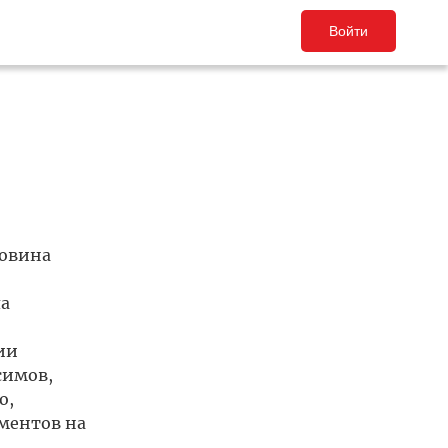
Войти
ловина
а
ии
симов,
о,
ментов на