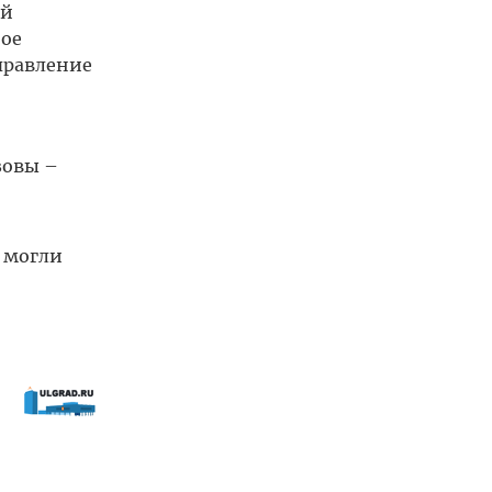
ой
ное
правление
зовы –
 могли