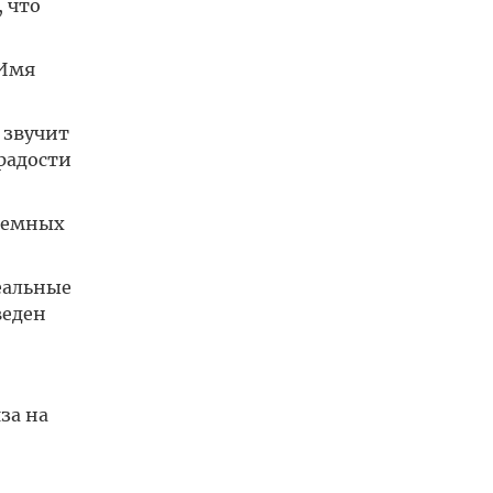
, что
 Имя
 звучит
радости
земных
еальные
веден
за на