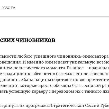
РАБОТА
ских чиновников
тельности любого успешного чиновника-инноватора
 совещания. И именно они и дают уникальную возм
анием политического момента. Главное – правильн
же традиционно абсолютно бессмысленное, совещан
чудовищные банальщины обретают новое прочтение
ыражений, которые просто обязаны быть основой ре
ать успешную карьеру с переводом их с тайного яз
черпнуть из программы Стратегической Сессии Губ