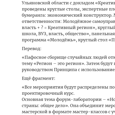
Ульяновской области с докладом «Креати
проведены круглые столы, экспертные п
бумеранга: экономический конструктор.
ответственности: Молодёжное самоуправ
власть + ? = Креативный регион», кругл
школа, ВУЗ, власть, общество», панельна
программа «Молодёжь», круглый стол «П
Перевод:
«Пафосное сборище случайных людей отк
тему «Регион – это регион». Затем буду
руководством Принципа с использованием
Ещё фрагмент:
«Все мероприятия будут распределены п
проектировочный курс.
Основная тема форум-лаборатории – «Но
страны: общее дело». Она объединит ме
мастерской в формате мастер-классов с 