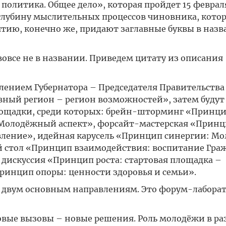
олитика. Общее дело», которая пройдет 15 феврал
глубину мыслительных процессов чиновника, котор
тию, конечно же, придают заглавные буквы в назв
овсе не в названии. Приведем цитату из описания
плением Губернатора – Председателя Правительства
вный регион – регион возможностей», затем будут
лощадки, среди которых: брейн-шторминг «Принц
 Молодёжный аспект», форсайт-мастерская «Прин
ление», идейная карусель «Принцип синергии: Мо
ый стол «Принцип взаимодействия: воспитание Гра
я дискуссия «Принцип роста: стартовая площадка –
ринцип опоры: ценности здоровья и семьи».
о двум основным направлениям. Это форум-лабора
вые вызовы – новые решения. Роль молодёжи в р