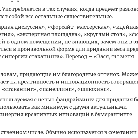
Употребляется в тех случаях, когда предмет разгов
яет собой все остальные существительные.
ная дискуссия», «форсайт-мастерская», «идейна
легия», «экспертная площадка», «круглый стол», «ф
ей в одном помещении, не знающих, зачем они в э
ться в произвольной форме для придания веса пр
инергии стаканинга». Перевод – «Вася, ты меня
словам, придающие им благородные оттенок. Може
вает на креативность и инновационность говорящег
 «стаканинг», «панеллинг», «шлюхинг».
используемая с целью фандрайзинга для придания 
использовать как минимум с двумя актуальными
 синергия креативных инноваций в бумерангинге
твенном числе. Обычно используется в сочетании 