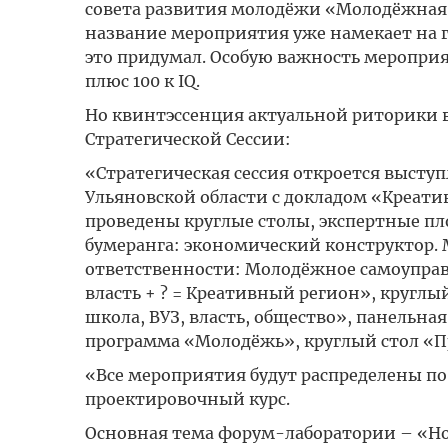
совета развития молодёжи «Молодёжная п
название мероприятия уже намекает на 
это придумал. Особую важность мероприя
плюс 100 к IQ.
Но квинтэссенция актуальной риторики в
Стратегической Сессии:
«Стратегическая сессия откроется высту
Ульяновской области с докладом «Креати
проведены круглые столы, экспертные п
бумеранга: экономический конструктор.
ответственности: Молодёжное самоуправ
власть + ? = Креативный регион», кругл
школа, ВУЗ, власть, общество», панельна
программа «Молодёжь», круглый стол «П
«Все мероприятия будут распределены п
проектировочный курс.
Основная тема форум-лаборатории – «Но