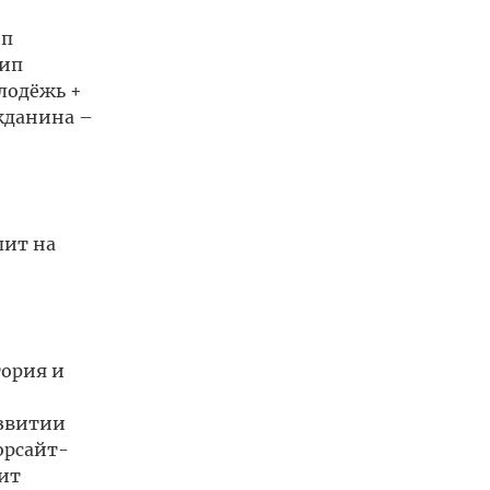
ип
цип
лодёжь +
жданина –
пит на
тория и
азвитии
орсайт-
ит