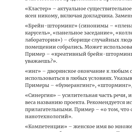
«Кластер» – актуальное существительное. 
ясен никому, включая докладчика. Замен
«Брейн-шторминг» (синонимы – «пленар
карусель», «панельное заседание», «кол
лаборатория») – сборище случайных люд
помещении собрались. Может использова
Пример – «креативный брейн-шторминг с
уважаешь?».
«инг» – дворянское окончание к любым 
использоваться в любых условиях. Указы
Примеры – «бумерангинг», «шторминг»,
«Синергия» – усилительная часть речи, 
веса названию проекта. Рекомендуется 
прилагательными. Пример – «о том, что
нанотехнологий».
«Компетенции» – женское имя во множес