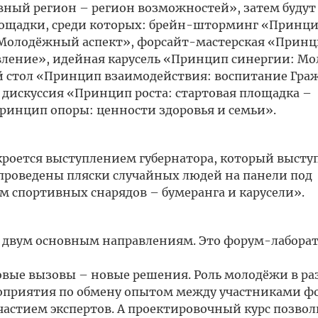
вный регион – регион возможностей», затем будут
лощадки, среди которых: брейн-шторминг «Принц
 Молодёжный аспект», форсайт-мастерская «Прин
ление», идейная карусель «Принцип синергии: Мо
ый стол «Принцип взаимодействия: воспитание Гра
я дискуссия «Принцип роста: стартовая площадка –
ринцип опоры: ценности здоровья и семьи».
роется выступлением губернатора, который высту
т проведены пляски случайных людей на панели под
 спортивных снарядов – бумеранга и карусели».
о двум основным направлениям. Это форум-лабора
вые вызовы – новые решения. Роль молодёжи в р
роприятия по обмену опытом между участниками ф
участием экспертов. А проектировочный курс позвол