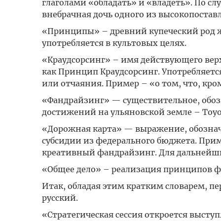
глаголами «обладать» и «владеть». По сл
внебрачная дочь одного из высокопостав
«Принципы» – древний купеческий род ж
употребляется в культовых целях.
«Краудсорсинг» – имя действующего вер
как Принцип Краудсорсинг. Употребляетс
или отчаяния. Пример – «о том, что, кр
«Фандрайзинг» — существительное, обо
достижений на ульяновской земле – Toyota
«Дорожная карта» — выражение, обозна
субсидии из федерального бюджета. При
креативный фандрайзинг. Для дальнейши
«Общее дело» – реализация принципов фа
Итак, обладая этим кратким словарем, пе
русский.
«Стратегическая сессия откроется высту