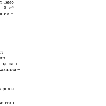
я. Само
ый всё
ании –
ип
цип
лодёжь +
жданина –
тория и
азвитии