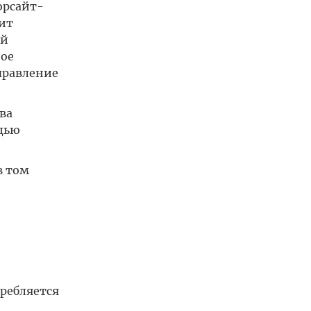
орсайт-
ит
ой
ное
правление
ва
щью
в том
о
требляется