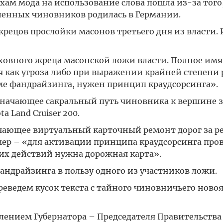
ухам мода на использование слова пошла из-за того
ленных чиновников родилась в Германии.
рецов прослойки масонов третьего дня из власти.
ховного жреца масонской ложи власти. Полное имя
я как угроза либо при выражении крайней степени 
оме фандрайзинга, нужен принцип краудсорсинга».
значающее сакральный путь чиновника к вершине 
 Land Cruiser 200.
чающее виртуальный карточный ремонт дорог за р
мер – «для активации принципа краудсорсинга про
х действий нужна дорожная карта».
ндрайзинга в пользу одного из участников ложи.
реведем кусок текста с тайного чиновничьего новоя
плением Губернатора – Председателя Правительства