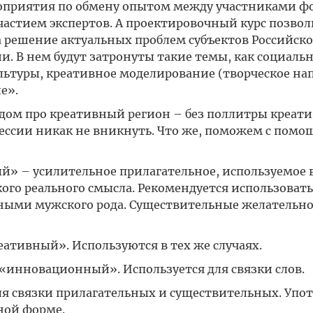
роприятия по обмену опытом между участниками ф
участием экспертов. А проектировочный курс позвол
 решение актуальных проблем субъектов Российск
и. В нем будут затронуты такие темы, как социаль
льтуры, креативное моделирование (творческое на
е».
адом про креативный регион – без поллитры креати
ессии никак не вникнуть. Что же, поможем с помо
й» – усилительное прилагательное, используемое 
кого реального смысла. Рекомендуется использовать
ьными мужского рода. Существительные желательн
тивный». Используются в тех же случаях.
инновационный». Используется для связки слов.
для связки прилагательных и существительных. Упо
ной форме.