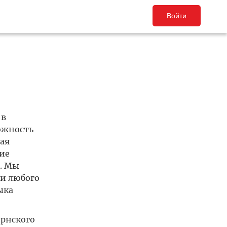
Войти
 в
ожность
ая
ие
. Мы
чи любого
ыка
ернского