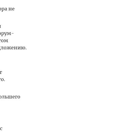
ора не
я
орум-
том
едложению.
т
о.
большего
с