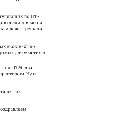
 гуляющих по ИТ-
 рисовали прямо на
она и даже… решали
рых можно было
димых для участия в
тенде ITM, два
ркетолога. Ну и
ытащат из
поздравляем