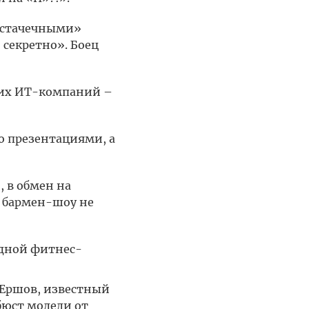
 «стачечными»
 секретно». Боец
ких ИТ-компаний –
то презентациями, а
, в обмен на
х бармен-шоу не
одной фитнес-
 Ершов, известный
бюст модели от