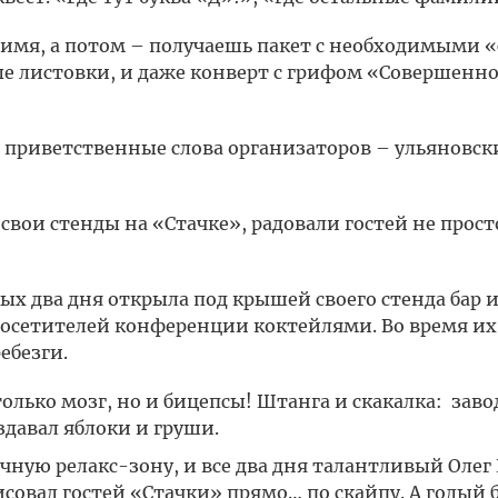
оё имя, а потом – получаешь пакет с необходимыми
е листовки, и даже конверт с грифом «Совершенно
приветственные слова организаторов – ульяновс
свои стенды на «Стачке», радовали гостей не прос
х два дня открыла под крышей своего стенда бар и
посетителей конференции коктейлями. Во время и
ебезги.
только мозг, но и бицепсы! Штанга и скакалка: зав
давал яблоки и груши.
чную релакс-зону, и все два дня талантливый Олег
исовал гостей «Стачки» прямо… по скайпу. А голый 