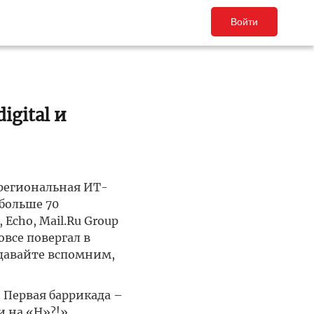
Войти
igital и
региональная ИТ-
больше 70
Echo, Mail.Ru Group
все повергал в
 давайте вспомним,
! Первая баррикада –
и на «Н»?!».