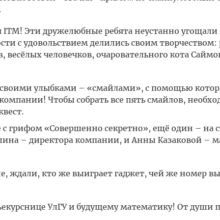
.
 ITM! Эти дружелюбные ребята неустанно угощали
гости с удовольствием делились своим творчеством:
в, весёлых человечков, очаровательного кота Сайм
у» своими улыбками – «смайлами», с помощью кото
компании! Чтобы собрать все пять смайлов, необхо
квест.
 с грифом «Совершенно секретно», ещё один – на с
ина – директора компании, и Анны Казаковой – ма
ние, ждали, кто же выиграет гаджет, чей же номер в
ьекурснице УлГУ и будущему математику! От души 