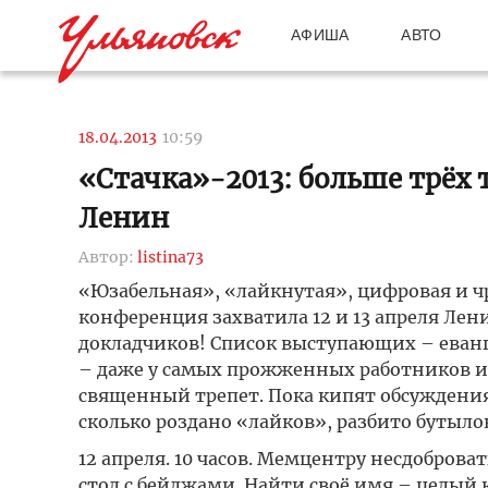
АФИША
АВТО
18.04.2013
10:59
«Стачка»-2013: больше трёх т
Ленин
Автор:
listina73
«Юзабельная», «лайкнутая», цифровая и 
конференция захватила 12 и 13 апреля Лен
докладчиков! Список выступающих – евангели
– даже у самых прожженных работников ин
священный трепет. Пока кипят обсуждения
сколько роздано «лайков», разбито бутыл
12 апреля. 10 часов. Мемцентру несдоброва
стол с бейджами. Найти своё имя – целый к