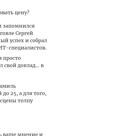
звать цену?
м запомнился
говле Сергей
ый успех и собрал
 ИТ-специалистов.
и просто
 свой доклад… в
Камиль
 25, а для того,
 сцены толпу
ь ваше мнение и