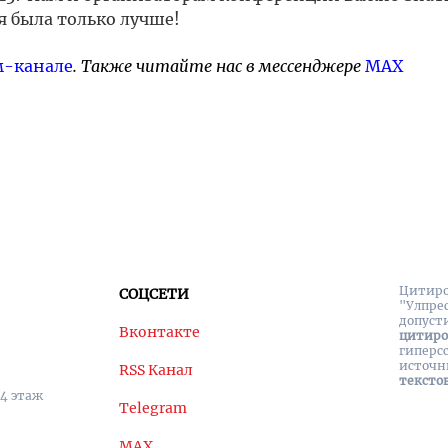
 была только лучше!
м-канале
. Также читайте нас в мессенджере
MAX
Цитиро
СОЦСЕТИ
"Улпре
допуст
Вконтакте
цитир
гиперс
источн
RSS Канал
тексто
 4 этаж
Telegram
MAX