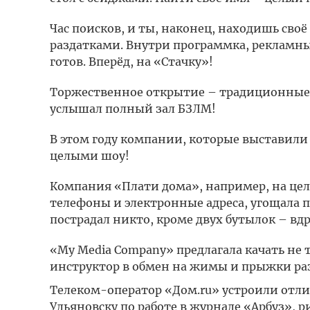
Час поисков, и ты, наконец, находишь св
раздатками. Внутри программка, рекламны
готов. Вперёд, на «Стачку»!
Торжественное открытие – традиционные 
услышал полный зал БЗЛМ!
В этом году компании, которые выставили 
целыми шоу!
Компания «Плати дома», например, на целы
телефоны и электронные адреса, угощала 
пострадал никто, кроме двух бутылок – вдр
«My Media Company» предлагала качать не 
инструктор в обмен на жимы и прыжки раз
Телеком-оператор «Дом.ru» устроили отли
Ульяновску по работе в журнале «Арбуз», р