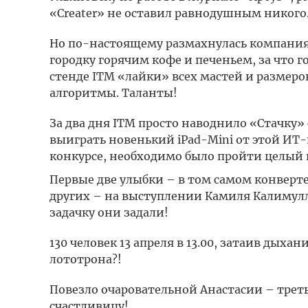
«Creater» не оставил равнодушным никого
Но по-настоящему размахнулась компания
городку горячим кофе и печеньем, за что 
стенде ITM «лайки» всех мастей и размеро
алгоритмы. Таланты!
За два дня ITM просто наводнило «Стачк
выиграть новенький iPad-Mini от этой ИТ-
конкурсе, необходимо было пройти целый 
Первые две улыбки – в том самом конверте
других – на выступлении Камиля Калимулл
задачку они задали!
130 человек 13 апреля в 13.00, затаив дыха
лототрона?!
Повезло очаровательной Анастасии – трет
счастливицу!