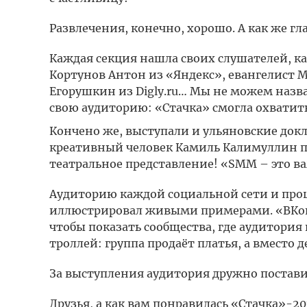
Развлечения, конечно, хорошо. А как же г
Каждая секция нашла своих слушателей, к
Кортунов Антон из «Яндекс», евангелист M
Егорушкин из Digly.ru… Мы не можем назва
свою аудиторию: «Стачка» смогла охватить
Кончено же, выступали и ульяновские докл
креативный человек Камиль Калимуллин п
театральное представление! «SMM – это в
Аудиторию каждой социальной сети и про
иллюстрировал живыми примерами. «ВКонта
чтобы показать сообщества, где аудитория
троллей: группа продаёт платья, а вместо
За выступления аудитория дружно постав
Друзья, а как вам понравилась «Стачка»-