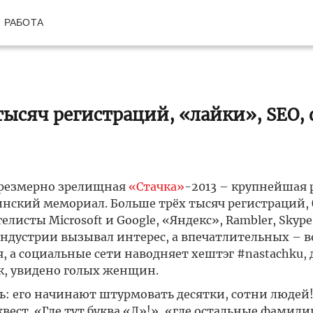
РАБОТА
ысяч регистраций, «лайки», SEO, d
чрезмерно зрелищная
«Стачка»
-2013 – крупнейшая 
инский мемориал. Больше трёх тысяч регистраций, 
сты Microsoft и Google, «Яндекс», Rambler, Skype, 
дустрии вызывал интерес, а впечатлительных – во
, а социальные сети наводняет хештэг #nastachku,
ок, увидено голых женщин.
ть: его начинают штурмовать десятки, сотни людей
вест. «Где тут буква «Д»!», «где остальные фамили