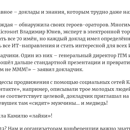
лавное – доклады и знания, которым трудно даже на
аждая – обнаружила своих героев-ораторов. Многи
icrosort Владимир Юнев, эксперт в электронной тор
ть все 70 имён, но каждый доклад имел определённ
 все ИТ-направления и стать интересной для всех
адчики. Один из них – генеральный директор ITM 
ошёл дальше стандартной презентации и превратил
ам не МММ!» – заявил докладчик.
цессы продвижения с помощью социальных сетей 
кте», например, описывали трое молодых людей до
 не соответствует целевой, докладчик приглашал на
 девушек там «сидят» мужчины… и медведь!
ила Камилю «лайки»!
2013? Нам и организаторам конференции важно знат