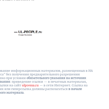
вание информационных материалов, размещенных в ИА
сса" без получения предварительного разрешения
имо при условии
обязательного указания на источник
ования
: приведение ссылки — в печатных материалах,
сылки на cайт
ulpressa.ru
— в сети Интернет. Ссылка на
ик или гиперссылка должны располагаться
в начале
вого материала
.