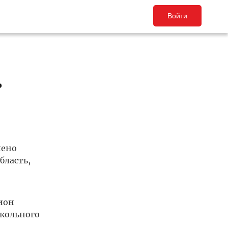
Войти
ь
лено
бласть,
ион
кольного