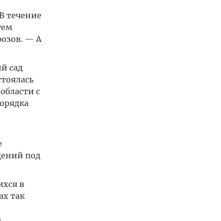
«В течение
уем
озов. — А
й сад
стоялась
области с
порядка
е
дений под
ихся в
ах так
.