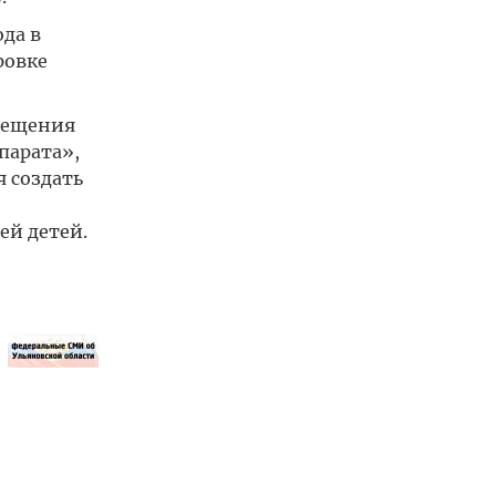
да в
ровке
мещения
парата»,
я создать
ей детей.