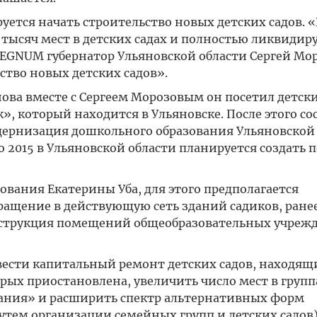
уется начать строительство новых детских садов. 
 тысяч мест в детских садах и полностью ликвидир
EGNUM губернатор Ульяновской области Сергей Мор
ство новых детских садов».
ова вместе с Сергеем Морозовым он посетил детски
, который находится в Ульяновске. После этого со
ернизация дошкольного образования Ульяновской 
о 2015 в Ульяновской области планируется создать 
ования Екатерины Уба, для этого предполагается
вращение в действующую сеть зданий садиков, ране
нструкция помещений общеобразовательных учреж
овести капитальный ремонт детских садов, находящ
рых приостановлена, увеличить число мест в групп
ания» и расширить спектр альтернативных форм
утем организации семейных групп и детских садов)