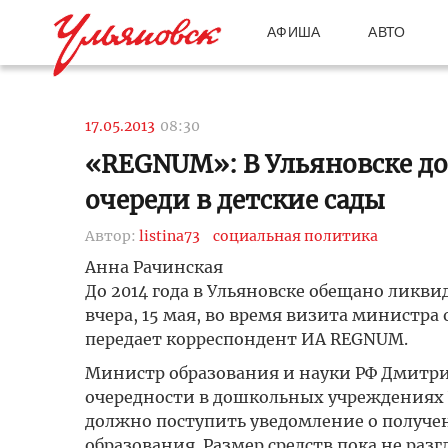
АФИША
АВТО
17.05.2013
08:30
«REGNUM»: В Ульяновске до
очереди в детские сады
Автор:
listina73
социальная политика
Анна Рачинская
До 2014 года в Ульяновске обещано ликвид
вчера, 15 мая, во время визита министра
передает корреспондент ИА REGNUM.
Министр образования и науки РФ Дмитри
очередности в дошкольных учреждениях У
должно поступить уведомление о получе
образования. Размер средств пока не разг