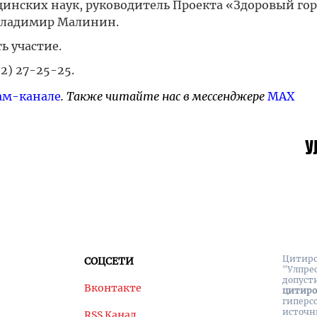
нских наук, руководитель Проекта «Здоровый гор
Владимир Малинин.
 участие.
) 27-25-25.
ам-канале
. Также читайте нас в мессенджере
MAX
Цитиро
СОЦСЕТИ
"Улпре
допуст
Вконтакте
цитир
гиперс
источн
RSS Канал