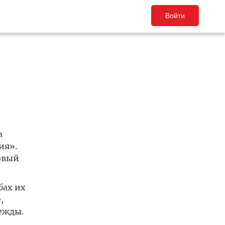
Войти
а
ия».
овый
бах их
,
ежды.