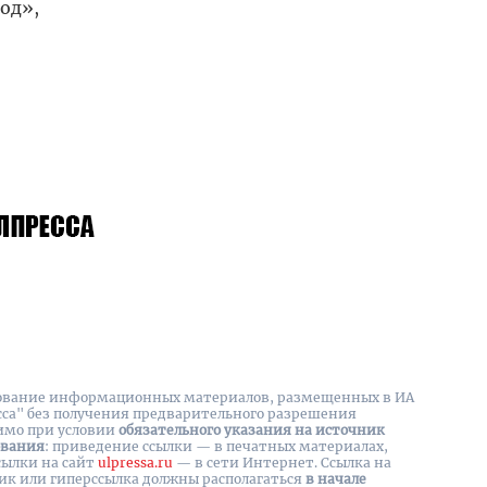
од»,
вание информационных материалов, размещенных в ИА
сса" без получения предварительного разрешения
имо при условии
обязательного указания на источник
ования
: приведение ссылки — в печатных материалах,
сылки на cайт
ulpressa.ru
— в сети Интернет. Ссылка на
ик или гиперссылка должны располагаться
в начале