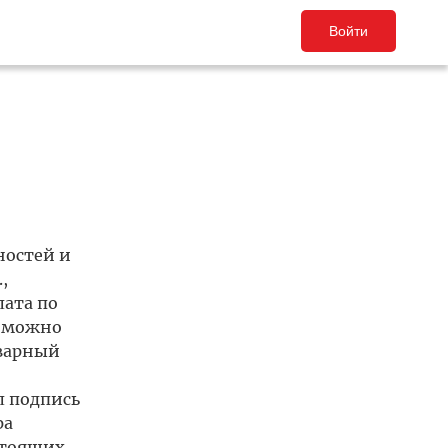
Войти
ностей и
,
лата по
ы можно
оварный
л подпись
ра
стоящих