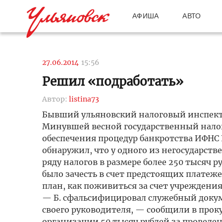
АФИША
АВТО
27.06.2014
15:56
Решил «подработать»
Автор:
listina73
Бывший ульяновский налоговый инспекто
Минувшей весной государственный налог
обеспечения процедур банкротства ИФНС 
обнаружил, что у одного из негосударст
ряду налогов в размере более 250 тысяч 
было зачесть в счет предстоящих платеже
план, как поживиться за счет учреждения
— Б. сфальсифицировал служебный докум
своего руководителя, — сообщили в проку
организации 50 тысяч рублей за проведе