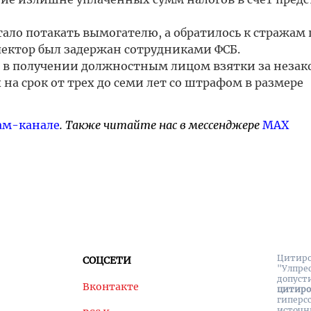
тало потакать вымогателю, а обратилось к стражам 
пектор был задержан сотрудниками ФСБ.
е в получении должностным лицом взятки за неза
на срок от трех до семи лет со штрафом в размере
ам-канале
. Также читайте нас в мессенджере
MAX
Цитиро
СОЦСЕТИ
"Улпре
допуст
Вконтакте
цитир
гиперс
источн