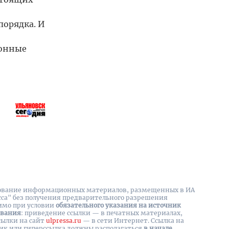
порядка. И
конные
вание информационных материалов, размещенных в ИА
сса" без получения предварительного разрешения
имо при условии
обязательного указания на источник
ования
: приведение ссылки — в печатных материалах,
сылки на cайт
ulpressa.ru
— в сети Интернет. Ссылка на
ик или гиперссылка должны располагаться
в начале