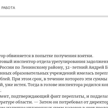
РАБОТА
р обвиняется в попытке получения взятки.
овый инспектор отдела урегулирования задолжен
России по Ленинскому району, 32-летний Андрей Б.
венных образовательных учреждений имелась переп
рублей. При этом срок, в течение которого эти сумм
й, уже истек. Тогда в голове инспектора родился к
.
ент, подтверждающий факт переплаты, и поддела
ратуре области. — Затем он потребовал от директо
ние излишне уплаченных сумм налогов в счет пред