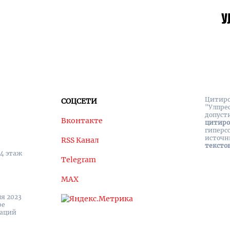
Цитиро
СОЦСЕТИ
"Улпре
допуст
Вконтакте
цитир
гиперс
источн
RSS Канал
тексто
 4 этаж
Telegram
MAX
я 2023
ре
каций