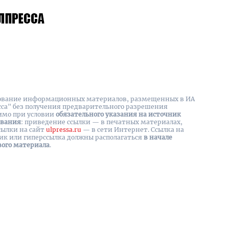
вание информационных материалов, размещенных в ИА
сса" без получения предварительного разрешения
имо при условии
обязательного указания на источник
ования
: приведение ссылки — в печатных материалах,
сылки на cайт
ulpressa.ru
— в сети Интернет. Ссылка на
ик или гиперссылка должны располагаться
в начале
вого материала
.