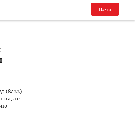
Войти
и
я
: (8422)
ния, а с
ьно