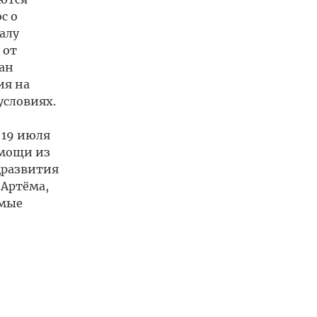
с о
алу
 от
ан
ия на
условиях.
 19 июля
омощи из
цразвития
 Артёма,
имые