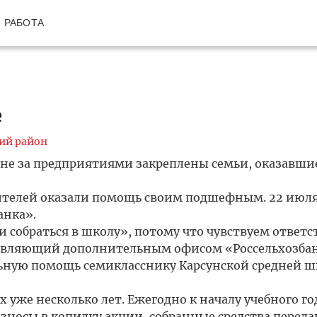
РАБОТА
е
ий район
не за предприятиями закреплены семьи, оказавшие
ителей оказали помощь своим подшефным. 22 июля
анка».
собраться в школу», потому что чувствуем ответс
равляющий дополнительным офисом «Россельхозбан
иальную помощь семикласснику Карсунской средней 
уже несколько лет. Ежегодно к началу учебного го
зносы в копилку акции, собранные средства перед