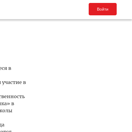
Войти
ся в
 участие в
твенность
ка» в
школы
да
аются