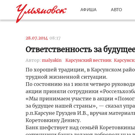
АФИША
АВТО
28.07.2014
08:17
Ответственность за будуще
Автор:
malyakin
Карсунский вестник
Карсунск
По хорошей традиции, в Карсунском райо
трудной жизненной ситуации.
По состоянию на 1 июля четверо руковод
акции приняли сотрудники «Россельхозб
«Мы принимаем участие в акции «Помоги 
за будущее нашей страны», — сказал уп
р.п.Карсуне Груздев И.В., вручая матер
Коретовкину Денису.
Банк шефствует над семьёй Коретовкиных 
сотрудники банка делают добровольные в