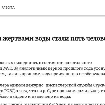
РАБОТА
а жертвами воды стали пять челове
ослых находились в состоянии алкогольного
и МЧС. За аналогичный период прошлого года утон
ем, так и в прошлом году произошли в не оборудов
петчера единой дежурно-диспетчерской службы Сурск
 РОВД о том, что на р. Суре пропал мальчик 2005 г
 было найдено и извлечено из воды.
ро друзей, мальчишки 9-10 лет, на велосипедах по