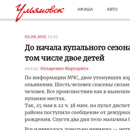
АФИША
АВТО
05.06.2015
13:05
До начала купального сезон
том числе двое детей
Автор:
Назаренко Маргарита
По информации МЧС, двое утонувших взр
опьянения. Шесть человек спасены силам
человек. Все происшествия как в нынешн
купания местах.
Так, 25 мая в 22 ч. 38 мин. на пульт дис
района поступило сообщение от дежурного
рождения. Спустя два дня тело мальчика
Все начиналось довольно невинно — четве