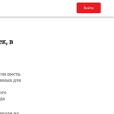
Войти
к, в
ули шесть
анных для
ого
ода
ехали на