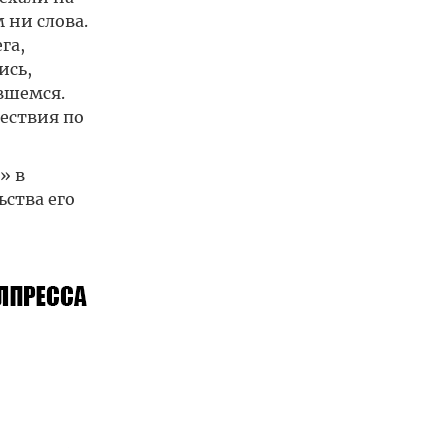
 ни слова.
га,
ись,
вшемся.
ествия по
» в
ства его