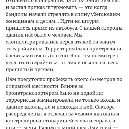
готовиться к операции. За этим занятием нас
и застал приказ штурмовать — это когда
бандиты начали стрелять в спину убегающим
женщинам и детям… Идти на штурм
пришлось прямо из автобуса. С нашей стороны
здания нас было 9 человек. Мы
сконцентрировались перед атакой за каким-
то сарайчиком. Территория была пристреляна
боевиками очень плотно. Я потом посмотрел
угол этого сарайчика: он так и осыпался, весь
прошитый пулями.
Нам предстояло пробежать около 60 метров по
открытой местности. Ближе за
бронетранспортёром было не подойти:
террористы заминировали не только входы и
здание школы, но и подходы к ней. Сектора
распределены: я отвечал за «свои» два окна и
контролировал товарищей слева и справа, а
они — меня. Рядом со мной шёл Дмитрий —