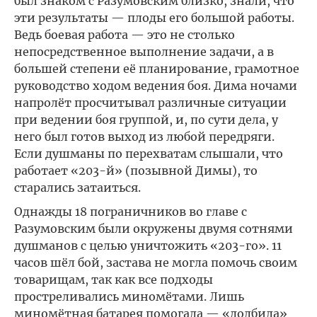
был знаком с Разумовским близко, знали, что
эти результаты — плоды его большой работы.
Ведь боевая работа — это не столько
непосредственное выполнение задачи, а в
большей степени её планирование, грамотное
руководство ходом ведения боя. Дима ночами
напролёт просчитывал различные ситуации
при ведении боя группой, и, по сути дела, у
него был готов выход из любой передряги.
Если душманы по перехватам слышали, что
работает «203-й» (позывной Димы), то
старались затаиться.
Однажды 18 пограничников во главе с
Разумовским были окружены двумя сотнями
душманов с целью уничтожить «203-го». 11
часов шёл бой, застава не могла помочь своим
товарищам, так как все подходы
простреливались миномётами. Лишь
миномётная батарея помогала — «долбила»