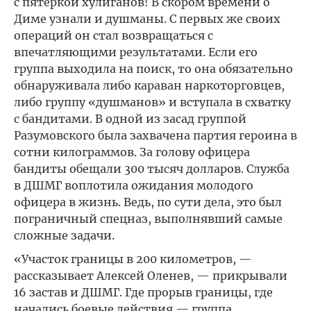
с пятёркой хулиганов! В скором времени о
Диме узнали и душманы. С первых же своих
операций он стал возвращаться с
впечатляющими результатами. Если его
группа выходила на поиск, то она обязательно
обнаруживала либо караван наркоторговцев,
либо группу «душманов» и вступала в схватку
с бандитами. В одной из засад группой
Разумовского была захвачена партия героина в
сотни килограммов. За голову офицера
бандиты обещали 300 тысяч долларов. Служба
в ДШМГ воплотила ожидания молодого
офицера в жизнь. Ведь, по сути дела, это был
пограничный спецназ, выполнявший самые
сложные задачи.
«Участок границы в 200 километров, —
рассказывает Алексей Оленев, — прикрывали
16 застав и ДШМГ. Где прорыв границы, где
начались боевые действия — группа