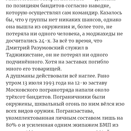
по позициям бандитов согласно наводке,
которую осуществлял сам командир. Казалось
бы, что у группы нет никаких шансов, однако
она вышла из окружения и, более того, не
потеряла ни одного человека, а моджахеды не
досчитались 24-х. За всё то время, что
Дмитрий Разумовский служил в
Таджикистане, он не потерял ни одного
подчинённого. Хотя на заставax погибло
много его товарищей.
А душманы действовали всё наглее. Рано
утром 13 июля 1993 года на 12-ю заставу
Московского погранотряда напали около
трёхсот бандитов. Пограничники были
окружены, шквальный огонь по ним вёлся изо
всех видов оружия. Погранзастава,
укомплектованная личным составом лишь на
80% о и усиленная одним экипажем БМП из